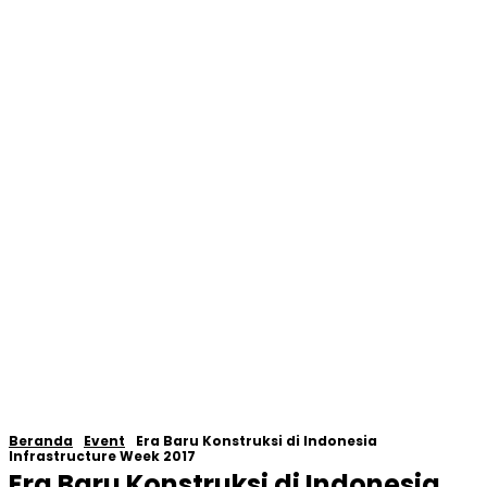
Beranda
Event
Era Baru Konstruksi di Indonesia
Infrastructure Week 2017
Era Baru Konstruksi di Indonesia