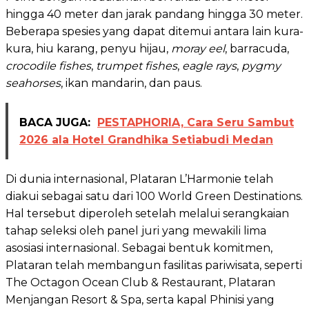
hingga 40 meter dan jarak pandang hingga 30 meter.
Beberapa spesies yang dapat ditemui antara lain kura-
kura, hiu karang, penyu hijau,
moray eel
, barracuda,
crocodile fishes
,
trumpet fishes
,
eagle rays
,
pygmy
seahorses
, ikan mandarin, dan paus.
BACA JUGA:
PESTAPHORIA, Cara Seru Sambut
2026 ala Hotel Grandhika Setiabudi Medan
Di dunia internasional, Plataran L’Harmonie telah
diakui sebagai satu dari 100 World Green Destinations.
Hal tersebut diperoleh setelah melalui serangkaian
tahap seleksi oleh panel juri yang mewakili lima
asosiasi internasional. Sebagai bentuk komitmen,
Plataran telah membangun fasilitas pariwisata, seperti
The Octagon Ocean Club & Restaurant, Plataran
Menjangan Resort & Spa, serta kapal Phinisi yang