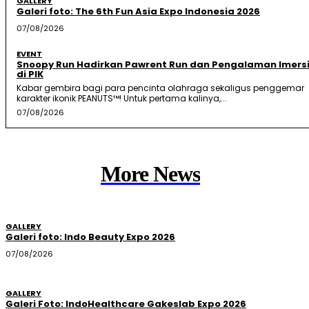
GALLERY
Galeri foto: The 6th Fun Asia Expo Indonesia 2026
07/08/2026
EVENT
Snoopy Run Hadirkan Pawrent Run dan Pengalaman Imersi
di PIK
Kabar gembira bagi para pencinta olahraga sekaligus penggemar
karakter ikonik PEANUTS™! Untuk pertama kalinya,...
07/08/2026
More News
GALLERY
Galeri foto: Indo Beauty Expo 2026
07/08/2026
GALLERY
Galeri Foto: IndoHealthcare Gakeslab Expo 2026