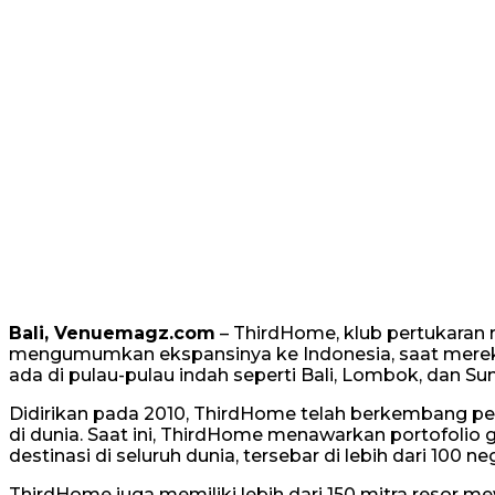
Bali, Venuemagz.com
– ThirdHome, klub pertukaran
mengumumkan ekspansinya ke Indonesia, saat merek
ada di pulau-pulau indah seperti Bali, Lombok, dan S
Didirikan pada 2010, ThirdHome telah berkembang pe
di dunia. Saat ini, ThirdHome menawarkan portofolio g
destinasi di seluruh dunia, tersebar di lebih dari 100 ne
ThirdHome juga memiliki lebih dari 150 mitra resor m