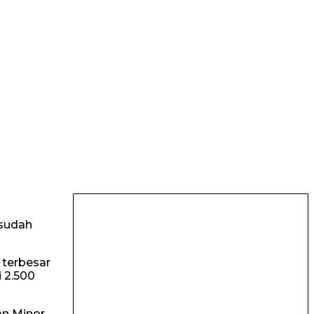
 sudah
 terbesar
i 2.500
an Minor