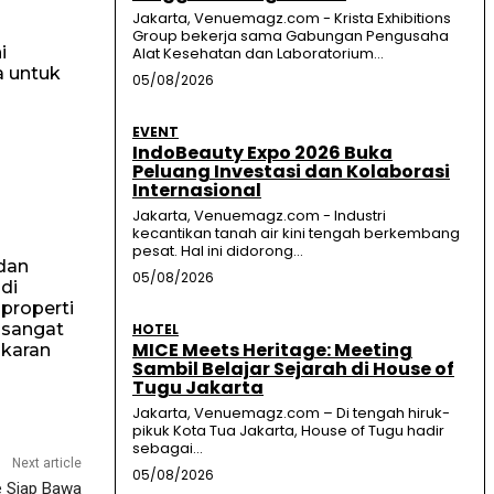
Jakarta, Venuemagz.com - Krista Exhibitions
Group bekerja sama Gabungan Pengusaha
i
Alat Kesehatan dan Laboratorium...
a untuk
05/08/2026
EVENT
IndoBeauty Expo 2026 Buka
Peluang Investasi dan Kolaborasi
Internasional
Jakarta, Venuemagz.com - Industri
kecantikan tanah air kini tengah berkembang
pesat. Hal ini didorong...
 dan
05/08/2026
di
properti
 sangat
HOTEL
MICE Meets Heritage: Meeting
ukaran
Sambil Belajar Sejarah di House of
Tugu Jakarta
Jakarta, Venuemagz.com – Di tengah hiruk-
pikuk Kota Tua Jakarta, House of Tugu hadir
sebagai...
Next article
05/08/2026
e Siap Bawa