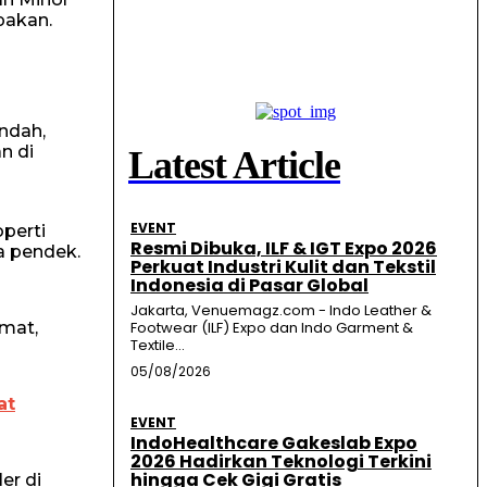
pakan.
ndah,
n di
Latest Article
EVENT
perti
Resmi Dibuka, ILF & IGT Expo 2026
a pendek.
Perkuat Industri Kulit dan Tekstil
Indonesia di Pasar Global
Jakarta, Venuemagz.com - Indo Leather &
rmat,
Footwear (ILF) Expo dan Indo Garment &
Textile...
05/08/2026
at
EVENT
IndoHealthcare Gakeslab Expo
2026 Hadirkan Teknologi Terkini
hingga Cek Gigi Gratis
er di