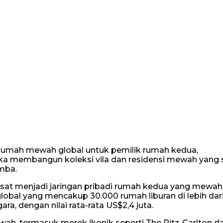
 rumah mewah global untuk pemilik rumah kedua,
a membangun koleksi vila dan residensi mewah yang
umba.
sat menjadi jaringan pribadi rumah kedua yang mewah
lobal yang mencakup 30.000 rumah liburan di lebih dar
gara, dengan nilai rata-rata US$2,4 juta.
ewah, termasuk merek ikonik seperti The Ritz-Carlton d