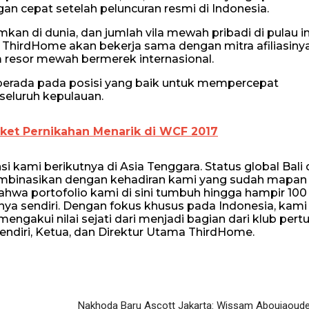
gan cepat setelah peluncuran resmi di Indonesia.
kan di dunia, dan jumlah vila mewah pribadi di pulau in
, ThirdHome akan bekerja sama dengan mitra afiliasiny
m resor mewah bermerek internasional.
ni berada pada posisi yang baik untuk mempercepat
eluruh kepulauan.
et Pernikahan Menarik di WCF 2017
si kami berikutnya di Asia Tenggara. Status global Bali
mbinasikan dengan kehadiran kami yang sudah mapan 
ahwa portofolio kami di sini tumbuh hingga hampir 100 
inya sendiri. Dengan fokus khusus pada Indonesia, kami
akui nilai sejati dari menjadi bagian dari klub pert
Pendiri, Ketua, dan Direktur Utama ThirdHome.
Nakhoda Baru Ascott Jakarta: Wissam Aboujaoud