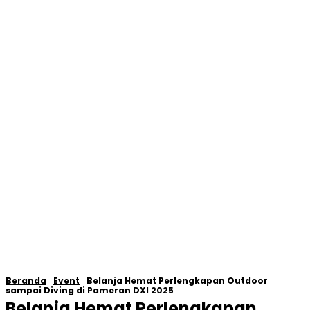
Beranda
Event
Belanja Hemat Perlengkapan Outdoor
sampai Diving di Pameran DXI 2025
Belanja Hemat Perlengkapan