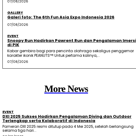
07/08/2026
GALLERY
Galeri foto: The 6th Fun Asia Expo Indonesia 2026
07/08/2026
EVENT
Snoopy Run Hadirkan Pawrent Run dan Pengalaman Imersi
di PIK
Kabar gembira bagi para pencinta olahraga sekaligus penggemar
karakter ikonik PEANUTS™! Untuk pertama kalinya,...
07/08/2026
More News
EVENT
DXI 2025 Sukses Hadirkan Pengalaman Diving dan Outdoor
Terlengkap serta Kolaboratif di Indonesia
Pameran DXI 2025 resmi ditutup pada 4 Mei 2025, setelah berlangsung
selama tiga hari...