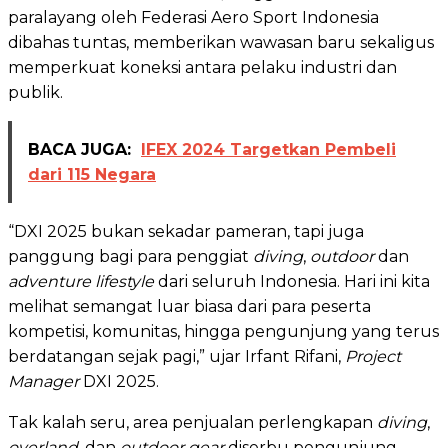
paralayang oleh Federasi Aero Sport Indonesia
dibahas tuntas, memberikan wawasan baru sekaligus
memperkuat koneksi antara pelaku industri dan
publik.
BACA JUGA:
IFEX 2024 Targetkan Pembeli
dari 115 Negara
“DXI 2025 bukan sekadar pameran, tapi juga
panggung bagi para penggiat
diving
,
outdoor
dan
adventure lifestyle
dari seluruh Indonesia. Hari ini kita
melihat semangat luar biasa dari para peserta
kompetisi, komunitas, hingga pengunjung yang terus
berdatangan sejak pagi,” ujar Irfant Rifani,
Project
Manager
DXI 2025.
Tak kalah seru, area penjualan perlengkapan
diving
,
overland
, dan
outdoor gear
diserbu pengunjung