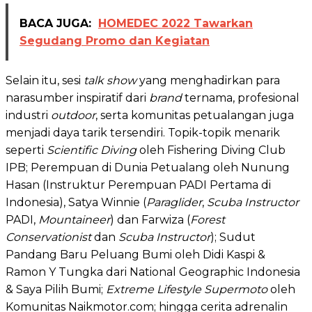
BACA JUGA:
HOMEDEC 2022 Tawarkan
Segudang Promo dan Kegiatan
Selain itu, sesi
talk show
yang menghadirkan para
narasumber inspiratif dari
brand
ternama, profesional
industri
outdoor
, serta komunitas petualangan juga
menjadi daya tarik tersendiri. Topik-topik menarik
seperti
Scientific Diving
oleh Fishering Diving Club
IPB; Perempuan di Dunia Petualang oleh Nunung
Hasan (Instruktur Perempuan PADI Pertama di
Indonesia), Satya Winnie (
Paraglider
,
Scuba Instructor
PADI,
Mountaineer
) dan Farwiza (
Forest
Conservationist
dan
Scuba Instructor
); Sudut
Pandang Baru Peluang Bumi oleh Didi Kaspi &
Ramon Y Tungka dari National Geographic Indonesia
& Saya Pilih Bumi;
Extreme Lifestyle Supermoto
oleh
Komunitas Naikmotor.com; hingga cerita adrenalin