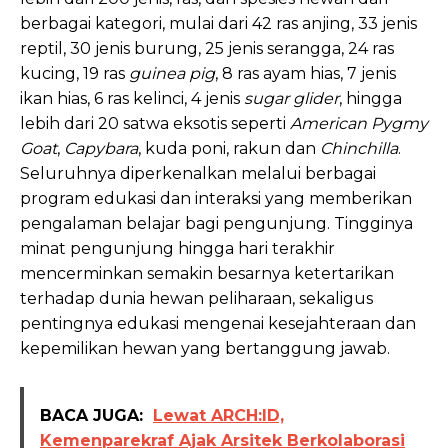
berbagai kategori, mulai dari 42 ras anjing, 33 jenis
reptil, 30 jenis burung, 25 jenis serangga, 24 ras
kucing, 19 ras
guinea pig
, 8 ras ayam hias, 7 jenis
ikan hias, 6 ras kelinci, 4 jenis
sugar glider
, hingga
lebih dari 20 satwa eksotis seperti
American Pygmy
Goat
,
Capybara
, kuda poni, rakun dan
Chinchilla
.
Seluruhnya diperkenalkan melalui berbagai
program edukasi dan interaksi yang memberikan
pengalaman belajar bagi pengunjung. Tingginya
minat pengunjung hingga hari terakhir
mencerminkan semakin besarnya ketertarikan
terhadap dunia hewan peliharaan, sekaligus
pentingnya edukasi mengenai kesejahteraan dan
kepemilikan hewan yang bertanggung jawab.
BACA JUGA:
Lewat ARCH:ID,
Kemenparekraf Ajak Arsitek Berkolaborasi