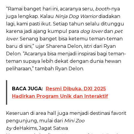
“Ramai banget hari ini, acaranya seru,
booth
-nya
juga lengkap. Kalau
Ninja Dog Warrior
diadakan
lagi, kami pasti ikut. Setiap tahun selalu ditunggu
karena jadi ajang kumpul para
dog lover
dan
pet
lover
. Senang banget bisa ketemu teman-teman
baru di sini,” ujar Sharena Delon, istri dari Ryan
Delon. “Acaranya bisa menjadi inspirasi bagi teman-
teman supaya lebih dekat dengan dunia hewan
peliharaan,” tambah Ryan Delon.
BACA JUGA:
Resmi Dibuka, DXI 2025
Hadirkan Program Unik dan Interaktif
Keseruan di area hall juga menjadi destinasi favorit
pengunjung, mulai dari
Mini Zoo
by
deHakims, Jagat Satwa