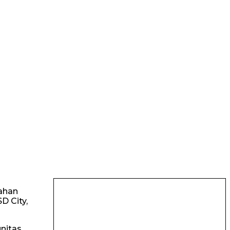
ahan
D City,
nitas,