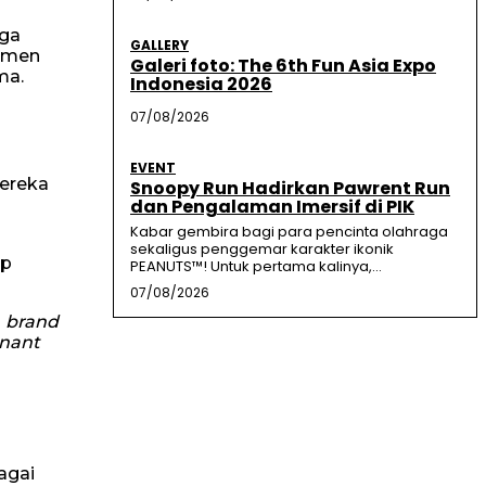
uga
GALLERY
Women
Galeri foto: The 6th Fun Asia Expo
ma.
Indonesia 2026
07/08/2026
EVENT
Mereka
Snoopy Run Hadirkan Pawrent Run
dan Pengalaman Imersif di PIK
Kabar gembira bagi para pencinta olahraga
sekaligus penggemar karakter ikonik
up
PEANUTS™! Untuk pertama kalinya,...
07/08/2026
0
brand
nant
agai