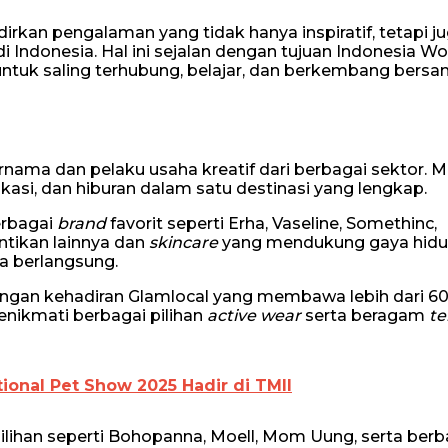
dirkan pengalaman yang tidak hanya inspiratif, tetapi j
Indonesia. Hal ini sejalan dengan tujuan Indonesia 
ntuk saling terhubung, belajar, dan berkembang bersa
rnama dan pelaku usaha kreatif dari berbagai sektor. 
si, dan hiburan dalam satu destinasi yang lengkap.
rbagai
brand
favorit seperti Erha, Vaseline, Somethinc,
tikan lainnya dan
skincare
yang mendukung gaya hid
a berlangsung.
gan kehadiran Glamlocal yang membawa lebih dari 6
enikmati berbagai pilihan
active wear
serta beragam
te
ional Pet Show 2025 Hadir di TMII
lihan seperti Bohopanna, Moell, Mom Uung, serta berb