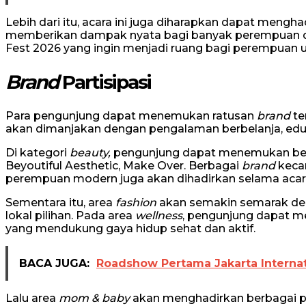
Lebih dari itu, acara ini juga diharapkan dapat mengha
memberikan dampak nyata bagi banyak perempuan di 
Fest 2026 yang ingin menjadi ruang bagi perempuan u
Brand
Partisipasi
Para pengunjung dapat menemukan ratusan
brand
te
akan dimanjakan dengan pengalaman berbelanja, eduka
Di kategori
beauty,
pengunjung dapat menemukan be
Beyoutiful Aesthetic, Make Over. Berbagai
brand
kecan
perempuan modern juga akan dihadirkan selama acar
Sementara itu, area
fashion
akan semakin semarak den
lokal pilihan. Pada area
wellness
, pengunjung dapat m
yang mendukung gaya hidup sehat dan aktif.
BACA JUGA:
Roadshow Pertama Jakarta Internat
Lalu area
mom & baby
akan menghadirkan berbagai pi