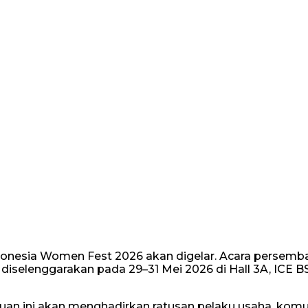
ndonesia Women Fest 2026 akan digelar. Acara persemb
selenggarakan pada 29–31 Mei 2026 di Hall 3A, ICE BS
 ini akan menghadirkan ratusan pelaku usaha, komu