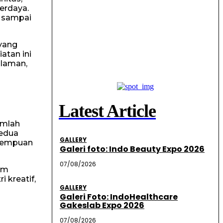
erdaya.
, sampai
yang
atan ini
alaman,
Latest Article
umlah
kedua
GALLERY
perempuan
Galeri foto: Indo Beauty Expo 2026
07/08/2026
am
 kreatif,
GALLERY
Galeri Foto: IndoHealthcare
Gakeslab Expo 2026
07/08/2026