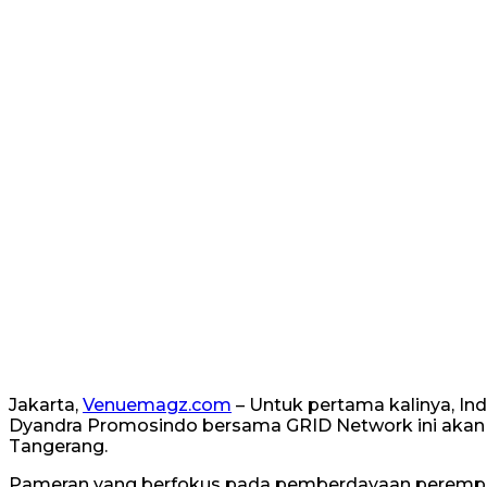
Jakarta,
Venuemagz.com
– Untuk pertama kalinya, I
Dyandra Promosindo bersama GRID Network ini akan di
Tangerang.
Pameran yang berfokus pada pemberdayaan perempuan