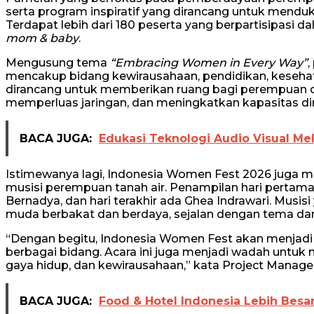
serta program inspiratif yang dirancang untuk mend
Terdapat lebih dari 180 peserta yang berpartisipasi da
mom & baby
.
Mengusung tema
“Embracing Women in Every Way”
,
mencakup bidang kewirausahaan, pendidikan, kesehat
dirancang untuk memberikan ruang bagi perempuan da
memperluas jaringan, dan meningkatkan kapasitas dir
BACA JUGA:
Edukasi Teknologi Audio Visual Me
Istimewanya lagi, Indonesia Women Fest 2026 juga me
musisi perempuan tanah air. Penampilan hari pertama 
Bernadya, dan hari terakhir ada Ghea Indrawari. Musis
muda berbakat dan berdaya, sejalan dengan tema dar
“Dengan begitu, Indonesia Women Fest akan menjadi 
berbagai bidang. Acara ini juga menjadi wadah untuk m
gaya hidup, dan kewirausahaan,” kata Project Manag
BACA JUGA:
Food & Hotel Indonesia Lebih Besa