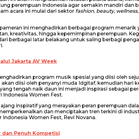
ukung perempuan Indonesia agar semakin mandiri dan b
lam acara ini mulai dari sektor
fashion
,
beauty
,
wellness
 pameran ini menghadirkan berbagai program menarik 
an, kreativitas, hingga kepemimpinan perempuan. Kegi
ri berbagai latar belakang untuk saling berbagi peng
i.
lalui Jakarta AV Week
nghadirkan program musik spesial yang diisi oleh sej
akan diisi oleh penyanyi muda Idgitaf, kemudian hari 
i yang tengah naik daun ini menjadi inspirasi sebagai 
i Indonesia Women Fest.
ajang inspiratif yang merayakan peran perempuan dal
emperkenalkan dan menciptakan tren terkini di industri
er Indonesia Women Fest, Revi Novana.
r dan Penuh Kompetisi