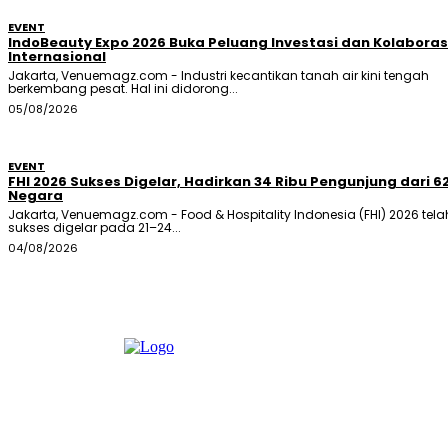
EVENT
IndoBeauty Expo 2026 Buka Peluang Investasi dan Kolaboras
Internasional
Jakarta, Venuemagz.com - Industri kecantikan tanah air kini tengah
berkembang pesat. Hal ini didorong...
05/08/2026
EVENT
FHI 2026 Sukses Digelar, Hadirkan 34 Ribu Pengunjung dari 6
Negara
Jakarta, Venuemagz.com - Food & Hospitality Indonesia (FHI) 2026 tela
sukses digelar pada 21–24...
04/08/2026