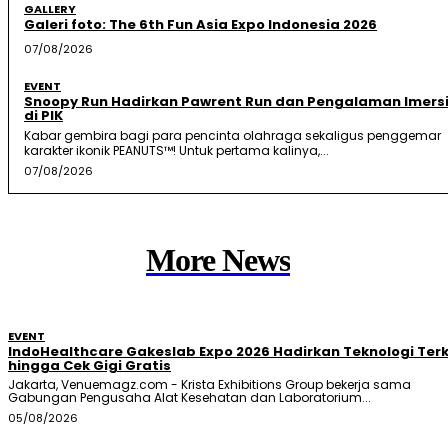
GALLERY
Galeri foto: The 6th Fun Asia Expo Indonesia 2026
07/08/2026
EVENT
Snoopy Run Hadirkan Pawrent Run dan Pengalaman Imersi
di PIK
Kabar gembira bagi para pencinta olahraga sekaligus penggemar
karakter ikonik PEANUTS™! Untuk pertama kalinya,...
07/08/2026
More News
EVENT
IndoHealthcare Gakeslab Expo 2026 Hadirkan Teknologi Terk
hingga Cek Gigi Gratis
Jakarta, Venuemagz.com - Krista Exhibitions Group bekerja sama
Gabungan Pengusaha Alat Kesehatan dan Laboratorium...
05/08/2026