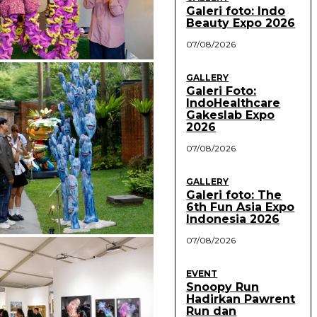
Galeri foto: Indo
Beauty Expo 2026
07/08/2026
GALLERY
Galeri Foto:
IndoHealthcare
Gakeslab Expo
2026
07/08/2026
GALLERY
Galeri foto: The
6th Fun Asia Expo
Indonesia 2026
07/08/2026
EVENT
Snoopy Run
Hadirkan Pawrent
Run dan