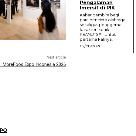
Pengalaman
Imersif di PIK
Kabar gembira bagi
para pencinta olahraga
sekaligus penggemar
karakter ikonik
PEANUTS™! Untuk
pertama kalinya,...
07/08/2026
Next article
o: MoreFood Expo Indonesia 2026
XPO