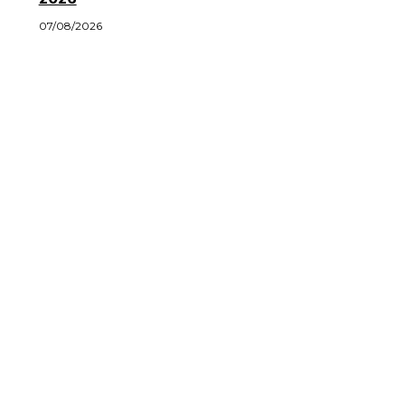
07/08/2026
About Us
Advertisement
Contac