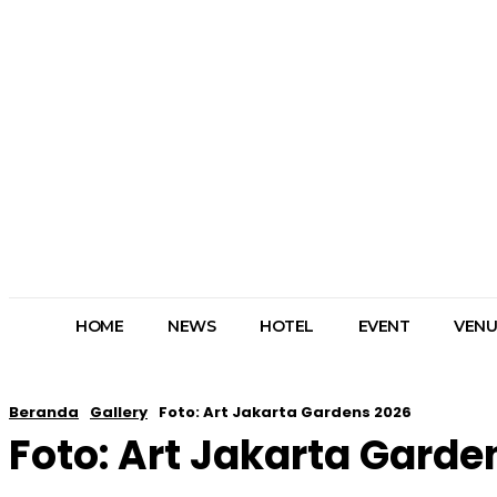
Sebuah kata sandi akan dikirimkan ke email Anda.
Pemulihan password
Memulihkan kata sandi anda
email Anda
Sebuah kata sandi akan dikirimkan ke email Anda.
Masuk / Bergabung
HOME
NEWS
HOTEL
EVENT
VENU
Beranda
Gallery
Foto: Art Jakarta Gardens 2026
Foto: Art Jakarta Garde