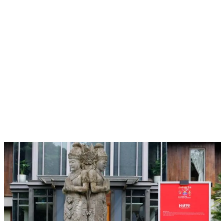
Pameran seni luar ruangan Art Jakarta Gardens kembali dilaksanakan di Hutan Kota