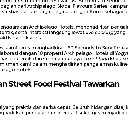
Korean Street Food Festival – 60 Seconds to Seoul” di
bagian dari Archipelago Global Flavours Series, kampa
rasa khas dari berbagai negara, dengan Korea sebagai d
lenggarakan Archipelago Hotels, menghadirkan penga
tentik, serta interaksi langsung lewat
live cooking
yang
raktis dan dinamis.
es, kami terus menghadirkan ‘60 Seconds to Seoul’ mela
laborasi dengan 10 properti Archipelago Hotels di Yogy
ta rasa autentik dan semarak budaya
street food
khas Se
komitmen kami dalam menghadirkan pengalaman kuline
pelago Hotels.
ean Street Food Festival Tawarkan
l yang praktis dan serba cepat. Seluruh hidangan disaji
nghadirkan pengalaman interaktif sekaligus menjadi day