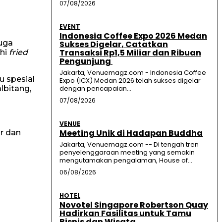
07/08/2026
EVENT
Indonesia Coffee Expo 2026 Medan
juga
Sukses Digelar, Catatkan
Transaksi Rp1,5 Miliar dan Ribuan
chi
fried
Pengunjung
Jakarta, Venuemagz.com - Indonesia Coffee
u spesial
Expo (ICX) Medan 2026 telah sukses digelar
lbitang,
dengan pencapaian...
07/08/2026
VENUE
Meeting Unik di Hadapan Buddha
r dan
Jakarta, Venuemagz.com -- Di tengah tren
penyelenggaraan meeting yang semakin
mengutamakan pengalaman, House of...
06/08/2026
HOTEL
Novotel Singapore Robertson Quay
Hadirkan Fasilitas untuk Tamu
Bisnis dan Wisata