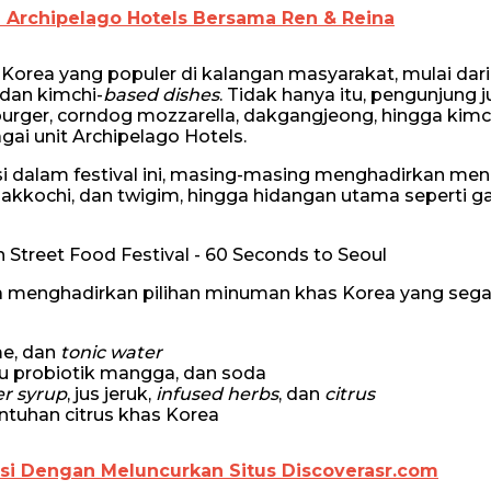
 Archipelago Hotels Bersama Ren & Reina
Korea yang populer di kalangan masyarakat, mulai dari
dan kimchi-
based dishes
. Tidak hanya itu, pengunjung 
burger, corndog mozzarella, dakgangjeong, hingga kim
gai unit Archipelago Hotels.
si dalam festival ini, masing-masing menghadirkan men
akkochi, dan twigim, hingga hidangan utama seperti ga
uga menghadirkan pilihan minuman khas Korea yang sega
ime, dan
tonic water
su probiotik mangga, dan soda
er syrup
, jus jeruk,
infused herbs
, dan
citrus
tuhan citrus khas Korea
si Dengan Meluncurkan Situs Discoverasr.com