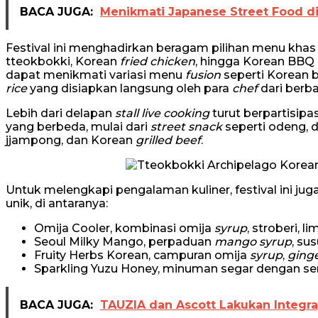
BACA JUGA:
Menikmati Japanese Street Food di
Festival ini menghadirkan beragam pilihan menu khas 
tteokbokki, Korean
fried chicken
, hingga Korean BBQ 
dapat menikmati variasi menu
fusion
seperti Korean 
rice
yang disiapkan langsung oleh para
chef
dari berba
Lebih dari delapan
stall
live
cooking
turut berpartisipa
yang berbeda, mulai dari
street
snack
seperti odeng, d
jjampong, dan Korean
grilled beef
.
Untuk melengkapi pengalaman kuliner, festival ini j
unik, di antaranya:
Omija Cooler, kombinasi omija
syrup
, stroberi, l
Seoul Milky Mango, perpaduan
mango syrup
, su
Fruity Herbs Korean, campuran omija
syrup
,
ging
Sparkling Yuzu Honey, minuman segar dengan sen
BACA JUGA:
TAUZIA dan Ascott Lakukan Integra