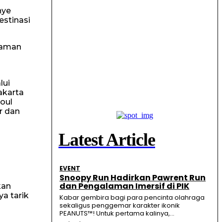
nye
estinasi
laman
lui
akarta
oul
r dan
Latest Article
EVENT
Snoopy Run Hadirkan Pawrent Run
dan Pengalaman Imersif di PIK
kan
a tarik
Kabar gembira bagi para pencinta olahraga
sekaligus penggemar karakter ikonik
PEANUTS™! Untuk pertama kalinya,...