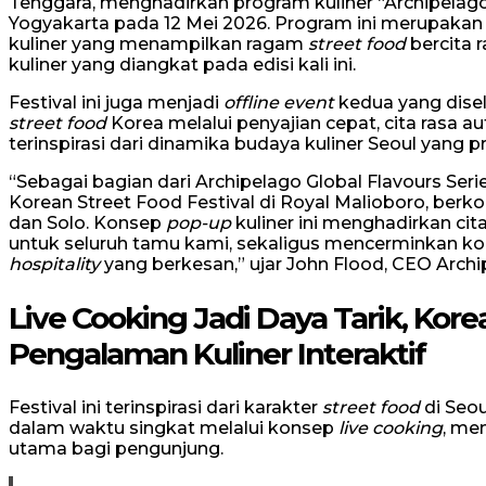
Tenggara, menghadirkan program kuliner “Archipelago 
Yogyakarta pada 12 Mei 2026. Program ini merupakan 
kuliner yang menampilkan ragam
street food
bercita 
kuliner yang diangkat pada edisi kali ini.
Festival ini juga menjadi
offline event
kedua yang dise
street food
Korea melalui penyajian cepat, cita rasa au
terinspirasi dari dinamika budaya kuliner Seoul yang p
“Sebagai bagian dari Archipelago Global Flavours Seri
Korean Street Food Festival di Royal Malioboro, berko
dan Solo. Konsep
pop-up
kuliner ini menghadirkan ci
untuk seluruh tamu kami, sekaligus mencerminkan 
hospitality
yang berkesan,” ujar John Flood, CEO Archi
Live Cooking Jadi Daya Tarik, Kor
Pengalaman Kuliner Interaktif
Festival ini terinspirasi dari karakter
street food
di Seou
dalam waktu singkat melalui konsep
live cooking
, me
utama bagi pengunjung.