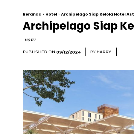
Beranda
Hotel
Archipelago Siap Kelola Hotel As
Archipelago Siap Ke
HOTEL
PUBLISHED ON
BY
HARRY
09/12/2024