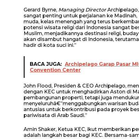
Gerard Byrne,
Managing Director
Archipelago,
sangat penting untuk perjalanan ke Madinah,
muda, kelas menengah yang terus berkembang
potensi wisata religi dari Indonesia sangat b
Muslim, menjadikannya destinasi religi, budaya
akan disambut hangat di Indonesia, terutama
hadir di kota suci ini.”
BACA JUGA:
Archipelago Garap Pasar M
Convention Center
John Flood, Presiden & CEO Archipelago, me
dengan KEC untuk menghadirkan Aston di Mad
pembangunan properti, tetapi juga mendukun
menyeluruhâ€”menggabungkan warisan buday
antusias untuk berkontribusi pada proyek b
pariwisata di Arab Saudi.”
Amin Shaker, Ketua KEC, ikut memberikan pen
adalah langkah besar bagi KEC. Bersama-sam