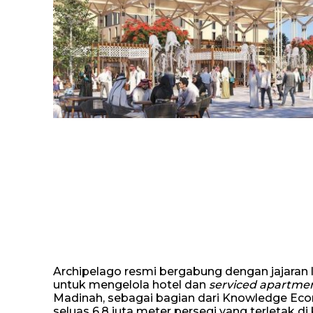
Archipelago resmi bergabung dengan jajaran l
untuk mengelola hotel dan
serviced apartme
Madinah, sebagai bagian dari Knowledge Econ
seluas 6,8 juta meter persegi yang terletak di