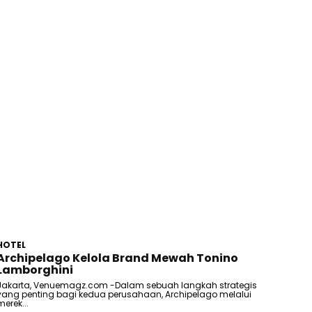
HOTEL
Archipelago Kelola Brand Mewah Tonino
Lamborghini
Jakarta, Venuemagz.com -Dalam sebuah langkah strategis
yang penting bagi kedua perusahaan, Archipelago melalui
merek...