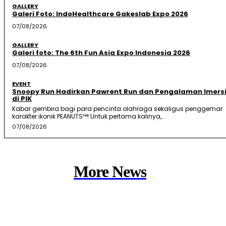
GALLERY
Galeri Foto: IndoHealthcare Gakeslab Expo 2026
07/08/2026
GALLERY
Galeri foto: The 6th Fun Asia Expo Indonesia 2026
07/08/2026
EVENT
Snoopy Run Hadirkan Pawrent Run dan Pengalaman Imersi
di PIK
Kabar gembira bagi para pencinta olahraga sekaligus penggemar
karakter ikonik PEANUTS™! Untuk pertama kalinya,...
07/08/2026
More News