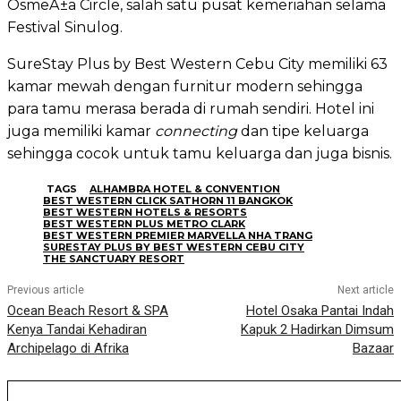
OsmeÃ±a Circle, salah satu pusat kemeriahan selama
Festival Sinulog.
SureStay Plus by Best Western Cebu City memiliki 63
kamar mewah dengan furnitur modern sehingga
para tamu merasa berada di rumah sendiri. Hotel ini
juga memiliki kamar
connecting
dan tipe keluarga
sehingga cocok untuk tamu keluarga dan juga bisnis.
TAGS
ALHAMBRA HOTEL & CONVENTION
BEST WESTERN CLICK SATHORN 11 BANGKOK
BEST WESTERN HOTELS & RESORTS
BEST WESTERN PLUS METRO CLARK
BEST WESTERN PREMIER MARVELLA NHA TRANG
SURESTAY PLUS BY BEST WESTERN CEBU CITY
THE SANCTUARY RESORT
Previous article
Next article
Ocean Beach Resort & SPA
Hotel Osaka Pantai Indah
Kenya Tandai Kehadiran
Kapuk 2 Hadirkan Dimsum
Archipelago di Afrika
Bazaar