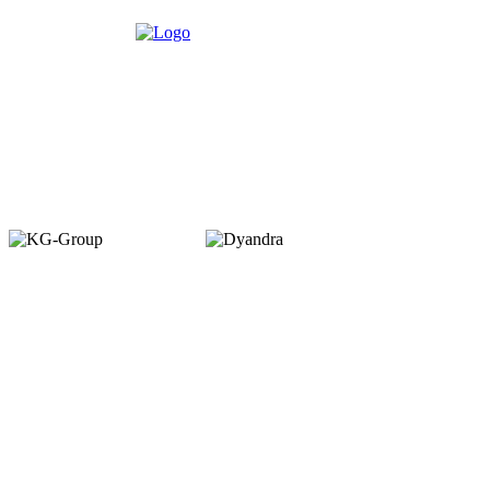
Member of :
Copyright © 2026. VENUEMAGZ. All Rights Reserved.
VENUE terbit pertama kali dalam bentuk majalah bulanan pada Juli 2007
dengan misi menjadi media komunitas bagi pelaku industri MICE di
Indonesia. VENUE diterbitkan oleh PT Dyamall Graha Utama, bagian dari
kelompok Kompas Gramedia.