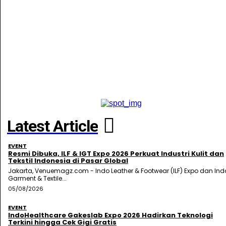
Latest Article
EVENT
Resmi Dibuka, ILF & IGT Expo 2026 Perkuat Industri Kulit dan
Tekstil Indonesia di Pasar Global
Jakarta, Venuemagz.com - Indo Leather & Footwear (ILF) Expo dan Ind
Garment & Textile...
05/08/2026
EVENT
IndoHealthcare Gakeslab Expo 2026 Hadirkan Teknologi
Terkini hingga Cek Gigi Gratis