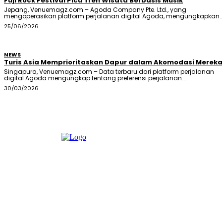
Fuji Rock Festival Picu Tren Wisata Berbasis Musik
Jepang, Venuemagz.com – Agoda Company Pte. Ltd., yang
mengoperasikan platform perjalanan digital Agoda, mengungkapkan..
25/06/2026
NEWS
Turis Asia Memprioritaskan Dapur dalam Akomodasi Merek
Singapura, Venuemagz.com – Data terbaru dari platform perjalanan
digital Agoda mengungkap tentang preferensi perjalanan...
30/03/2026
Member of :