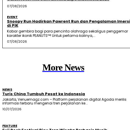
07/08/2026
EVENT
Snoopy Run Hadirkan Pawrent Run dan Pengalaman Imersi
di PIK
Kabar gembira bagi para pencinta olahraga sekaligus penggemar
karakter ikonik PEANUTS™! Untuk pertama kalinya,...
07/08/2026
More News
NEWS
Turis China Tumbuh Pesat ke Indonesia
Jakarta, Venuemagz.com – Platform perjalanan digital Agoda merilis
informasi terbaru mengenai tren perjalanan ke...
10/07/2026
FEATURE