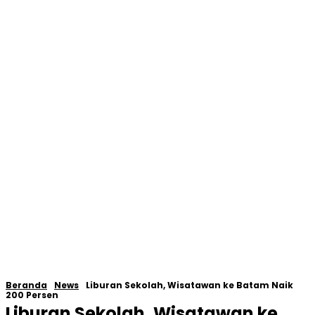
Beranda
News
Liburan Sekolah, Wisatawan ke Batam Naik
200 Persen
Liburan Sekolah, Wisatawan ke