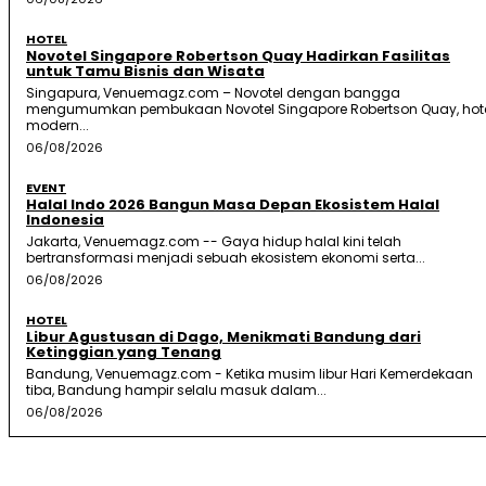
HOTEL
Novotel Singapore Robertson Quay Hadirkan Fasilitas
untuk Tamu Bisnis dan Wisata
Singapura, Venuemagz.com – Novotel dengan bangga
mengumumkan pembukaan Novotel Singapore Robertson Quay, hot
modern...
06/08/2026
EVENT
Halal Indo 2026 Bangun Masa Depan Ekosistem Halal
Indonesia
Jakarta, Venuemagz.com -- Gaya hidup halal kini telah
bertransformasi menjadi sebuah ekosistem ekonomi serta...
06/08/2026
HOTEL
Libur Agustusan di Dago, Menikmati Bandung dari
Ketinggian yang Tenang
Bandung, Venuemagz.com - Ketika musim libur Hari Kemerdekaan
tiba, Bandung hampir selalu masuk dalam...
06/08/2026