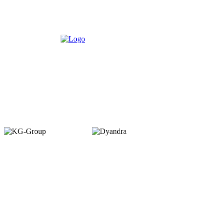
Member of :
Copyright © 2026. VENUEMAGZ. All Rights Reserved.
VENUE terbit pertama kali dalam bentuk majalah bulanan pada Juli 2007
dengan misi menjadi media komunitas bagi pelaku industri MICE di
Indonesia. VENUE diterbitkan oleh PT Dyamall Graha Utama, bagian dari
kelompok Kompas Gramedia.