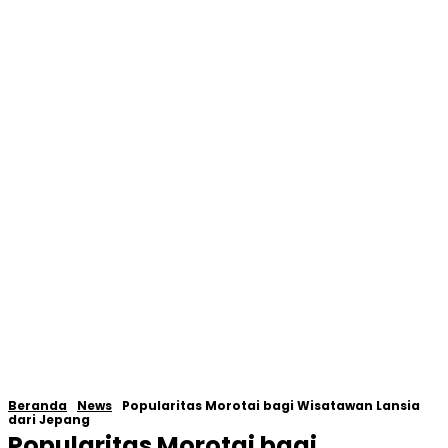
Beranda
News
Popularitas Morotai bagi Wisatawan Lansia
dari Jepang
Popularitas Morotai bagi