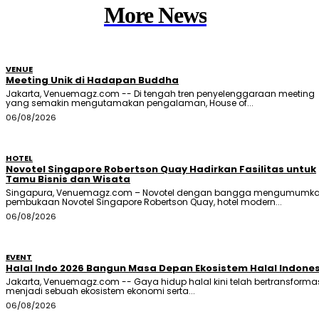
More News
VENUE
Meeting Unik di Hadapan Buddha
Jakarta, Venuemagz.com -- Di tengah tren penyelenggaraan meeting
yang semakin mengutamakan pengalaman, House of...
06/08/2026
HOTEL
Novotel Singapore Robertson Quay Hadirkan Fasilitas untuk
Tamu Bisnis dan Wisata
Singapura, Venuemagz.com – Novotel dengan bangga mengumumk
pembukaan Novotel Singapore Robertson Quay, hotel modern...
06/08/2026
EVENT
Halal Indo 2026 Bangun Masa Depan Ekosistem Halal Indone
Jakarta, Venuemagz.com -- Gaya hidup halal kini telah bertransforma
menjadi sebuah ekosistem ekonomi serta...
06/08/2026