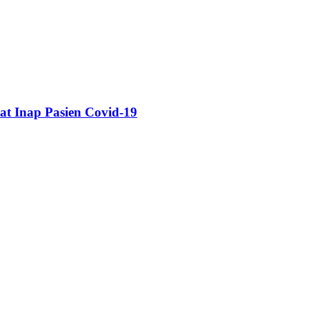
t Inap Pasien Covid-19
About Us
Advertisement
Contac