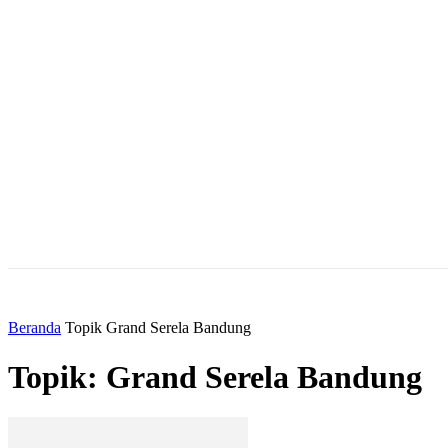
Sebuah kata sandi akan dikirimkan ke email Anda.
Pemulihan password
Memulihkan kata sandi anda
email Anda
Sebuah kata sandi akan dikirimkan ke email Anda.
Masuk / Bergabung
VE
HOME
NEWS
HOTEL
EVENT
Beranda
Topik
Grand Serela Bandung
Topik: Grand Serela Bandung