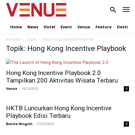
Home
News
Hotel
Event
Venue
Feature
Destinat
Beranda
Topik
Hong Kong Incentive Playbook
Topik: Hong Kong Incentive Playbook
Hong Kong Incentive Playbook 2.0
Tampilkan 200 Aktivitas Wisata Terbaru
Venue
-
16/12/2025
0
HKTB Luncurkan Hong Kong Incentive
Playbook Edisi Terbaru
Bonita Ningsih
-
07/05/2024
0