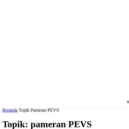
Home
News
Hotel
Event
Venue
Feature
Dest
Beranda
Topik
Pameran PEVS
Topik: pameran PEVS