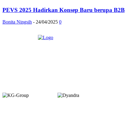
PEVS 2025 Hadirkan Konsep Baru berupa B2B
Bonita Ningsih
-
24/04/2025
0
Member of :
Copyright © 2026. VENUEMAGZ. All Rights Reserved.
VENUE terbit pertama kali dalam bentuk majalah bulanan pada Juli 2007