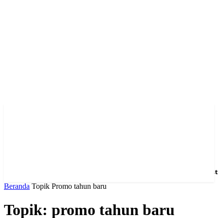
Home
News
Hotel
Event
Venue
Feature
Dest
Beranda
Topik
Promo tahun baru
Topik: promo tahun baru