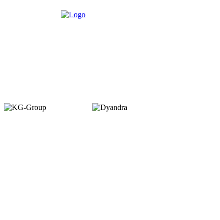
Member of :
Copyright © 2026. VENUEMAGZ. All Rights Reserved.
VENUE terbit pertama kali dalam bentuk majalah bulanan pada Juli 2007
dengan misi menjadi media komunitas bagi pelaku industri MICE di
Indonesia. VENUE diterbitkan oleh PT Dyamall Graha Utama, bagian dari
kelompok Kompas Gramedia.