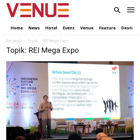
Home
News
Hotel
Event
Venue
Feature
Destinat
Beranda
Topik
REI Mega Expo
Topik: REI Mega Expo