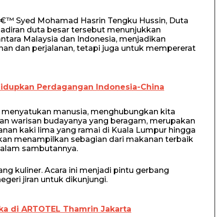
oâ€™ Syed Mohamad Hasrin Tengku Hussin, Duta
hadiran duta besar tersebut menunjukkan
ntara Malaysia dan Indonesia, menjadikan
an dan perjalanan, tetapi juga untuk mempererat
Hidupkan Perdagangan Indonesia-China
uk menyatukan manusia, menghubungkan kita
gan warisan budayanya yang beragam, merupakan
ajanan kaki lima yang ramai di Kuala Lumpur hingga
akan menampilkan sebagian dari makanan terbaik
dalam sambutannya.
ng kuliner. Acara ini menjadi pintu gerbang
eri jiran untuk dikunjungi.
Oka di ARTOTEL Thamrin Jakarta