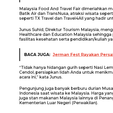
Malaysia Food And Travel Fair dimeriahkan ma
Batik Air dan TransNusa, atraksi wisata sepe
seperti TX Travel dan Travel4All yang hadir
Junus Suhid, Direktur Tourism Malaysia, menga
Healthcare dan Education Malaysia sehingga
fasilitas kesehatan serta pendidikan/kuliah ya
BACA JUGA:
Jerman Fest Rayakan Pers
“Tidak hanya hidangan gurih seperti Nasi Lem
Cendol, persiapkan lidah Anda untuk menikma
acara ini,” kata Junus.
Pengunjung juga banyak berburu durian Mus
Indonesia saat wisata ke Malaysia. Harga yang
juga stan makanan Malaysia lainnya di Penang
Kementerian Luar Negeri (Perwakilan).