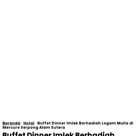
Beranda
Hotel
Buffet Dinner Imlek Berhadiah Logam Mulia di
Mercure Serpong Alam Sutera
Buffet Dinner Imlek Berhadiah