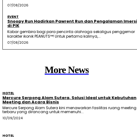
07/08/2026
EVENT
Snoopy Run Hadirkan Pawrent Run dan Pengalaman Imersi
di PIK
Kabar gembira bagi para pencinta olahraga sekaligus penggemar
karakter ikonik PEANUTS™! Untuk pertama kalinya,...
07/08/2026
More News
HOTEL
Mercure Serpong Alam Sutera, Solusi Ideal untuk Kebutuhan
Meeting dan Acara Bisnis
Mercure Serpong Alam Sutera kini menawarkan fasilitas ruang meeting
terbaru yang dirancang untuk memenuhi...
10/09/2024
HOTEL