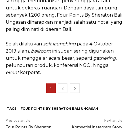
sehingga memudahkan penyelenggara acara
untuk dekorasi ruangan. Dengan daya tampung
sebanyak 1.200 orang, Four Points By Sheraton Bali
Ungasan diharapkan menjadi salah satu hotel yang
paling diminati di daerah Bali.
Sejak dilakukan
soft launching
pada 4 Oktober
2019 silam,
ballroom
ini sudah sering digunakan
untuk menggelar acara besar, seperti
gathering
,
peluncuran produk, konferensi NGO, hingga
event
korporat.
1
2
TAGS
FOUR POINTS BY SHERATON BALI UNGASAN
Previous article
Next article
Four Points By Sheraton
Kompetisi Instagram Story