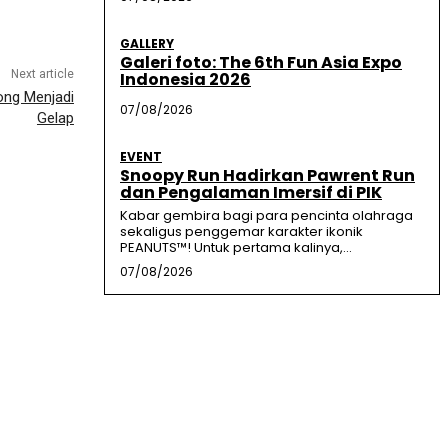
GALLERY
Galeri foto: The 6th Fun Asia Expo
Next article
Indonesia 2026
ong Menjadi
07/08/2026
Gelap
EVENT
Snoopy Run Hadirkan Pawrent Run
dan Pengalaman Imersif di PIK
Kabar gembira bagi para pencinta olahraga
sekaligus penggemar karakter ikonik
PEANUTS™! Untuk pertama kalinya,...
07/08/2026