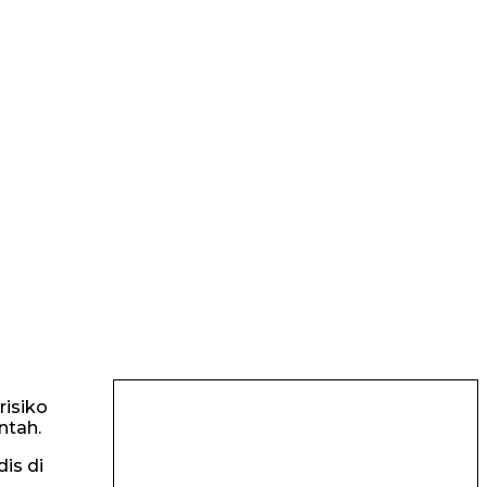
risiko
ntah.
is di