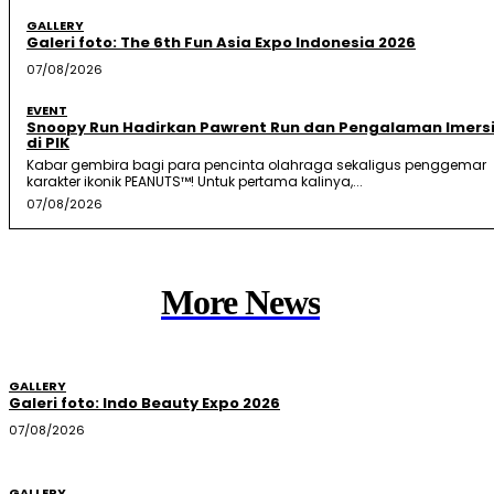
GALLERY
Galeri foto: The 6th Fun Asia Expo Indonesia 2026
07/08/2026
EVENT
Snoopy Run Hadirkan Pawrent Run dan Pengalaman Imersi
di PIK
Kabar gembira bagi para pencinta olahraga sekaligus penggemar
karakter ikonik PEANUTS™! Untuk pertama kalinya,...
07/08/2026
More News
GALLERY
Galeri foto: Indo Beauty Expo 2026
07/08/2026
GALLERY