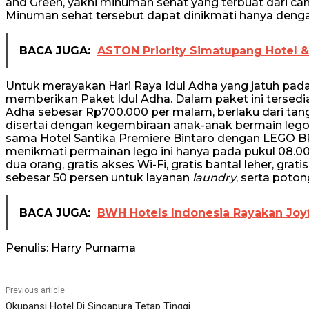
and Green, yakni minuman sehat yang terbuat dari campu
Minuman sehat tersebut dapat dinikmati hanya deng
BACA JUGA:
ASTON Priority Simatupang Hotel &
Untuk merayakan Hari Raya Idul Adha yang jatuh pada
memberikan Paket Idul Adha. Dalam paket ini terse
Adha sebesar Rp700.000 per malam, berlaku dari tan
disertai dengan kegembiraan anak-anak bermain leg
sama Hotel Santika Premiere Bintaro dengan LEGO B
menikmati permainan lego ini hanya pada pukul 08.00-
dua orang, gratis akses Wi-Fi, gratis bantal leher, gr
sebesar 50 persen untuk layanan
laundry
, serta poto
BACA JUGA:
BWH Hotels Indonesia Rayakan Joy
Penulis: Harry Purnama
Previous article
Okupansi Hotel Di Singapura Tetap Tinggi