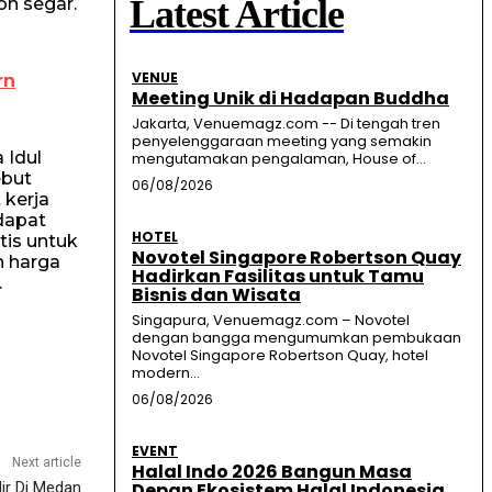
Latest Article
on segar.
VENUE
rn
Meeting Unik di Hadapan Buddha
Jakarta, Venuemagz.com -- Di tengah tren
penyelenggaraan meeting yang semakin
 Idul
mengutamakan pengalaman, House of...
ebut
06/08/2026
 kerja
dapat
HOTEL
tis untuk
Novotel Singapore Robertson Quay
n harga
Hadirkan Fasilitas untuk Tamu
.
Bisnis dan Wisata
Singapura, Venuemagz.com – Novotel
dengan bangga mengumumkan pembukaan
Novotel Singapore Robertson Quay, hotel
modern...
06/08/2026
EVENT
Next article
Halal Indo 2026 Bangun Masa
ir Di Medan
Depan Ekosistem Halal Indonesia