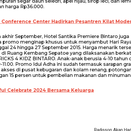
ran segar daun seledri, apel hijau, sirop leci, dan lem
an harga Rp36.000.
 Conference Center Hadirkan Pesantren Kilat Mode
 akhir September, Hotel Santika Premiere Bintaro juga
dia promo menginap khusus untuk menyambut Hari Raya
ggal 24 hingga 27 September 2015. Harga menarik ters
o di Ruang Kembang Sepatoe yang dilaksanakan berkat
RICKS 4 KIDZ BINTARO. Anak-anak berusia 4-10 tahun 
11.00. Promo Idul Adha ini sudah termasuk sarapan gra
atis akses di pusat kebugaran dan kolam renang, potonga
ngan 15 persen untuk pembelian makanan dan minuman
ful Celebrate 2024 Bersama Keluarga
Radisson Akan Had