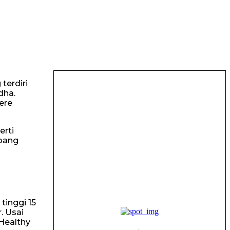
terdiri
dha.
ere
erti
bang
tinggi 15
. Usai
Healthy