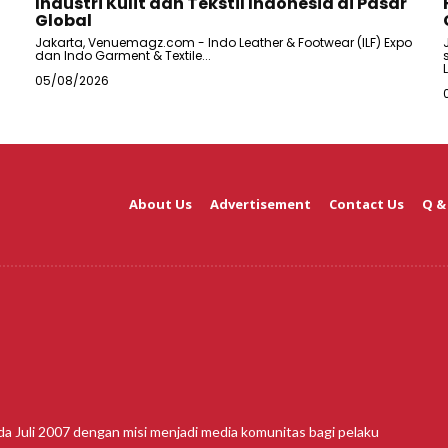
Industri Kulit dan Tekstil Indonesia di Pasar
Global
Jakarta, Venuemagz.com - Indo Leather & Footwear (ILF) Expo
dan Indo Garment & Textile...
05/08/2026
About Us
Advertisement
Contact Us
Q &
da Juli 2007 dengan misi menjadi media komunitas bagi pelaku