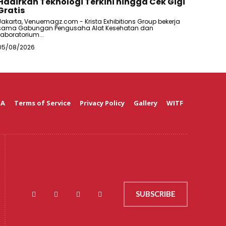
Hadirkan Teknologi Terkini hingga Cek Gigi
Gratis
Jakarta, Venuemagz.com - Krista Exhibitions Group bekerja
sama Gabungan Pengusaha Alat Kesehatan dan
Laboratorium...
05/08/2026
 A
Terms of Service
Privacy Policy
Gallery
WITF
SUBSCRIBE