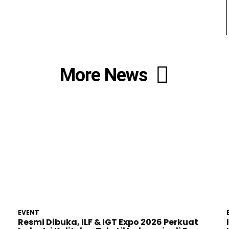
More News
EVENT
Resmi Dibuka, ILF & IGT Expo 2026 Perkuat