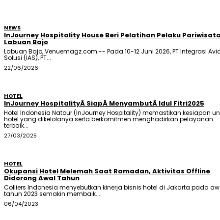
NEWS
InJourney Hospitality House Beri Pelatihan Pelaku Pariwisata
Labuan Bajo
Labuan Bajo, Venuemagz.com -- Pada 10-12 Juni 2026, PT Integrasi Avi
Solusi (IAS), PT...
22/06/2026
HOTEL
InJourney HospitalityÂ SiapÂ MenyambutÂ Idul Fitri2025
Hotel Indonesia Natour (InJourney Hospitality) memastikan kesiapan un
hotel yang dikelolanya serta berkomitmen menghadirkan pelayanan
terbaik...
27/03/2025
HOTEL
Okupansi Hotel Melemah Saat Ramadan, Aktivitas Offline
Didorong Awal Tahun
Colliers Indonesia menyebutkan kinerja bisnis hotel di Jakarta pada aw
tahun 2023 semakin membaik....
06/04/2023