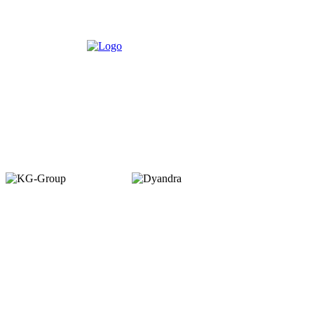
Member of :
Copyright © 2026. VENUEMAGZ. All Rights Reserved.
VENUE terbit pertama kali dalam bentuk majalah bulanan pada Juli 2007
dengan misi menjadi media komunitas bagi pelaku industri MICE di
Indonesia. VENUE diterbitkan oleh PT Dyamall Graha Utama, bagian dari
kelompok Kompas Gramedia.