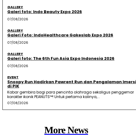
GALLERY
Galeri foto: Indo Beauty Expo 2026
07/08/2026
GALLERY
Galeri Foto: IndoHealthcare Gakeslab Expo 2026
07/08/2026
GALLERY
Galeri foto: The 6th Fun Asia Expo Indonesia 2026
07/08/2026
EVENT
Snoopy Run Hadirkan Pawrent Run dan Pengalaman Imersi
di PIK
Kabar gembira bagi para pencinta olahraga sekaligus penggemar
karakter ikonik PEANUTS™! Untuk pertama kalinya,...
07/08/2026
More News