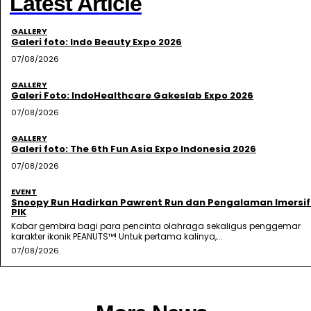
Latest Article
GALLERY
Galeri foto: Indo Beauty Expo 2026
07/08/2026
GALLERY
Galeri Foto: IndoHealthcare Gakeslab Expo 2026
07/08/2026
GALLERY
Galeri foto: The 6th Fun Asia Expo Indonesia 2026
07/08/2026
EVENT
Snoopy Run Hadirkan Pawrent Run dan Pengalaman Imersif
PIK
Kabar gembira bagi para pencinta olahraga sekaligus penggemar
karakter ikonik PEANUTS™! Untuk pertama kalinya,...
07/08/2026