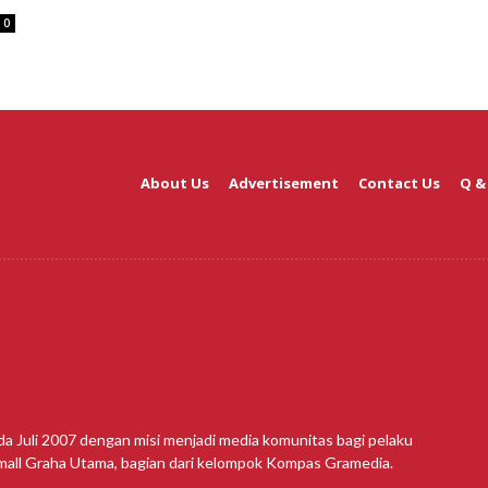
0
About Us
Advertisement
Contact Us
Q &
da Juli 2007 dengan misi menjadi media komunitas bagi pelaku
amall Graha Utama, bagian dari kelompok Kompas Gramedia.