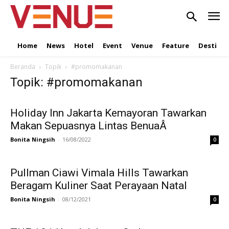
Home
News
Hotel
Event
Venue
Feature
Destinat
Beranda
Topik
#promomakanan
Topik: #promomakanan
Holiday Inn Jakarta Kemayoran Tawarkan
Makan Sepuasnya Lintas BenuaÂ
Bonita Ningsih
-
16/08/2022
0
Pullman Ciawi Vimala Hills Tawarkan
Beragam Kuliner Saat Perayaan Natal
Bonita Ningsih
-
08/12/2021
0