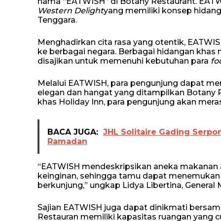
nama “EATWISH” di Botany Restaurant. EAT
Western Delight
yang memiliki konsep hidang
Tenggara.
Menghadirkan cita rasa yang otentik, EATW
ke berbagai negara. Berbagai hidangan khas 
disajikan untuk memenuhi kebutuhan para
fo
Melalui EATWISH, para pengunjung dapat men
elegan dan hangat yang ditampilkan Botany
khas Holiday Inn, para pengunjung akan mer
BACA JUGA:
JHL Solitaire Gading Serp
Ramadan
“EATWISH mendeskripsikan aneka makanan a
keinginan, sehingga tamu dapat menemukan 
berkunjung,” ungkap Lidya Libertina, General
Sajian EATWISH juga dapat dinikmati bersam
Restauran memiliki kapasitas ruangan yang c