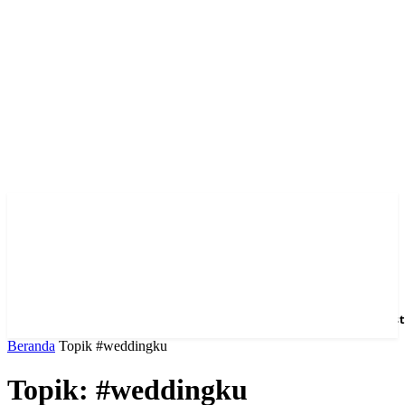
Home
News
Hotel
Event
Venue
Feature
Dest
Beranda
Topik
#weddingku
Topik: #weddingku