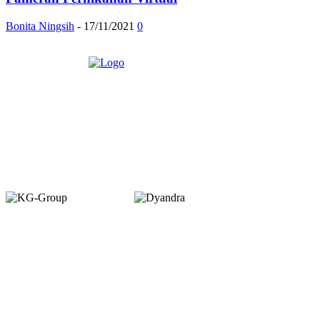
Bonita Ningsih
-
17/11/2021
0
Member of :
Copyright © 2026. VENUEMAGZ. All Rights Reserved.
VENUE terbit pertama kali dalam bentuk majalah bulanan pada Juli 2007
dengan misi menjadi media komunitas bagi pelaku industri MICE di
Indonesia. VENUE diterbitkan oleh PT Dyamall Graha Utama, bagian dari