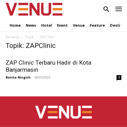
Home
News
Hotel
Event
Venue
Feature
Destinat
Beranda
Topik
ZAPClinic
Topik: ZAPClinic
ZAP Clinic Terbaru Hadir di Kota
Banjarmasin
Bonita Ningsih
-
08/05/2023
0