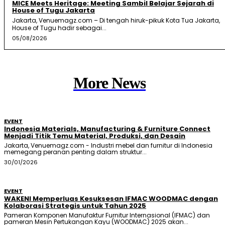
MICE Meets Heritage: Meeting Sambil Belajar Sejarah di
House of Tugu Jakarta
Jakarta, Venuemagz.com – Di tengah hiruk-pikuk Kota Tua Jakarta,
House of Tugu hadir sebagai...
05/08/2026
More News
EVENT
Indonesia Materials, Manufacturing & Furniture Connect
Menjadi Titik Temu Material, Produksi, dan Desain
Jakarta, Venuemagz.com - Industri mebel dan furnitur di Indonesia
memegang peranan penting dalam struktur...
30/01/2026
EVENT
WAKENI Memperluas Kesuksesan IFMAC WOODMAC dengan
Kolaborasi Strategis untuk Tahun 2025
Pameran Komponen Manufaktur Furnitur Internasional (IFMAC) dan
pameran Mesin Pertukangan Kayu (WOODMAC) 2025 akan...