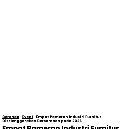
Beranda
Event
Empat Pameran Industri Furnitur
Diselenggarakan Bersamaan pada 2026
Empat Pameran Industri Furnitur