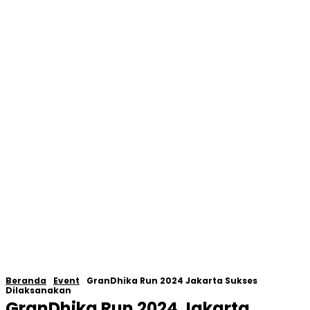
Beranda
Event
GranDhika Run 2024 Jakarta Sukses
Dilaksanakan
GranDhika Run 2024 Jakarta