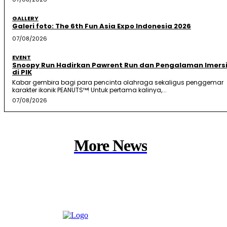
GALLERY
Galeri foto: The 6th Fun Asia Expo Indonesia 2026
07/08/2026
EVENT
Snoopy Run Hadirkan Pawrent Run dan Pengalaman Imersi
di PIK
Kabar gembira bagi para pencinta olahraga sekaligus penggemar
karakter ikonik PEANUTS™! Untuk pertama kalinya,...
07/08/2026
More News