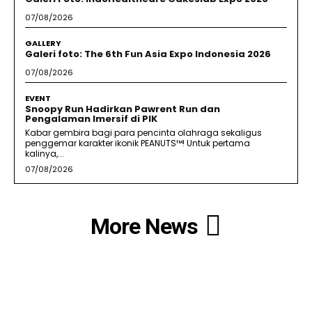
07/08/2026
GALLERY
Galeri foto: The 6th Fun Asia Expo Indonesia 2026
07/08/2026
EVENT
Snoopy Run Hadirkan Pawrent Run dan
Pengalaman Imersif di PIK
Kabar gembira bagi para pencinta olahraga sekaligus
penggemar karakter ikonik PEANUTS™! Untuk pertama
kalinya,...
07/08/2026
More News