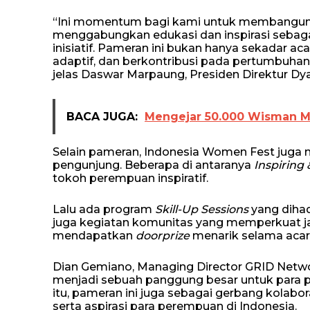
“Ini momentum bagi kami untuk membangun
menggabungkan edukasi dan inspirasi sebaga
inisiatif. Pameran ini bukan hanya sekadar ac
adaptif, dan berkontribusi pada pertumbuhan
jelas Daswar Marpaung, Presiden Direktur D
BACA JUGA:
Mengejar 50.000 Wisman Me
Selain pameran, Indonesia Women Fest juga me
pengunjung. Beberapa di antaranya
Inspiring
tokoh perempuan inspiratif.
Lalu ada program
Skill-Up Sessions
yang diha
juga kegiatan komunitas yang memperkuat j
mendapatkan
doorprize
menarik selama acar
Dian Gemiano, Managing Director GRID Netw
menjadi sebuah panggung besar untuk para p
itu, pameran ini juga sebagai gerbang kolab
serta aspirasi para perempuan di Indonesia.