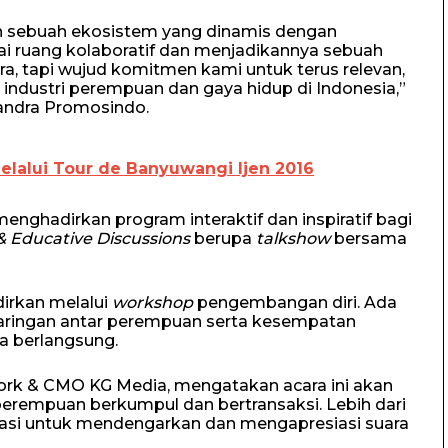
 sebuah ekosistem yang dinamis dengan
i ruang kolaboratif dan menjadikannya sebuah
ara, tapi wujud komitmen kami untuk terus relevan,
 industri perempuan dan gaya hidup di Indonesia,”
yandra Promosindo.
lalui Tour de Banyuwangi Ijen 2016
nghadirkan program interaktif dan inspiratif bagi
 & Educative Discussions
berupa
talkshow
bersama
dirkan melalui
workshop
pengembangan diri. Ada
aringan antar perempuan serta kesempatan
a berlangsung.
ork & CMO KG Media, mengatakan acara ini akan
erempuan berkumpul dan bertransaksi. Lebih dari
orasi untuk mendengarkan dan mengapresiasi suara