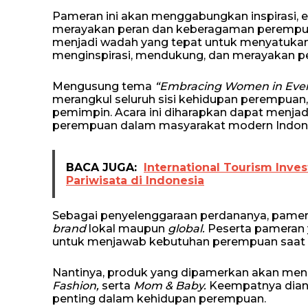
Pameran ini akan menggabungkan inspirasi, e
merayakan peran dan keberagaman perempua
menjadi wadah yang tepat untuk menyatukan
menginspirasi, mendukung, dan merayakan pe
Mengusung tema
“Embracing Women in Eve
merangkul seluruh sisi kehidupan perempuan, s
pemimpin. Acara ini diharapkan dapat menjadi 
perempuan dalam masyarakat modern Indone
BACA JUGA:
International Tourism Inve
Pariwisata di Indonesia
Sebagai penyelenggaraan perdananya, pamera
brand
lokal maupun
global.
Peserta pameran y
untuk menjawab kebutuhan perempuan saat i
Nantinya, produk yang dipamerkan akan men
Fashion,
serta
Mom & Baby.
Keempatnya dian
penting dalam kehidupan perempuan.