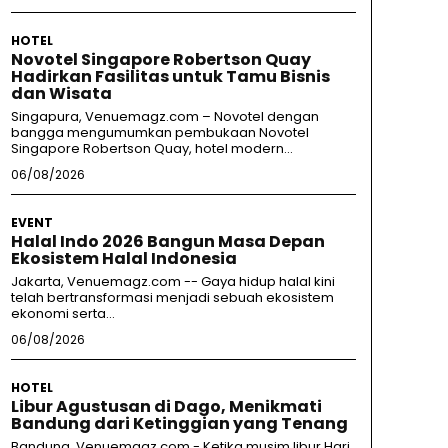
HOTEL
Novotel Singapore Robertson Quay
Hadirkan Fasilitas untuk Tamu Bisnis
dan Wisata
Singapura, Venuemagz.com – Novotel dengan
bangga mengumumkan pembukaan Novotel
Singapore Robertson Quay, hotel modern...
06/08/2026
EVENT
Halal Indo 2026 Bangun Masa Depan
Ekosistem Halal Indonesia
Jakarta, Venuemagz.com -- Gaya hidup halal kini
telah bertransformasi menjadi sebuah ekosistem
ekonomi serta...
06/08/2026
HOTEL
Libur Agustusan di Dago, Menikmati
Bandung dari Ketinggian yang Tenang
Bandung, Venuemagz.com - Ketika musim libur Hari