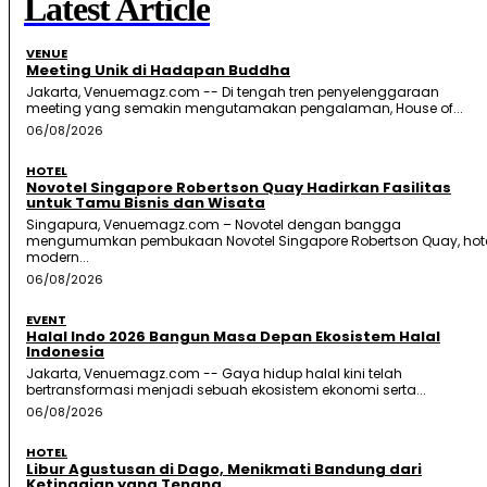
Latest Article
VENUE
Meeting Unik di Hadapan Buddha
Jakarta, Venuemagz.com -- Di tengah tren penyelenggaraan
meeting yang semakin mengutamakan pengalaman, House of...
06/08/2026
HOTEL
Novotel Singapore Robertson Quay Hadirkan Fasilitas
untuk Tamu Bisnis dan Wisata
Singapura, Venuemagz.com – Novotel dengan bangga
mengumumkan pembukaan Novotel Singapore Robertson Quay, hot
modern...
06/08/2026
EVENT
Halal Indo 2026 Bangun Masa Depan Ekosistem Halal
Indonesia
Jakarta, Venuemagz.com -- Gaya hidup halal kini telah
bertransformasi menjadi sebuah ekosistem ekonomi serta...
06/08/2026
HOTEL
Libur Agustusan di Dago, Menikmati Bandung dari
Ketinggian yang Tenang