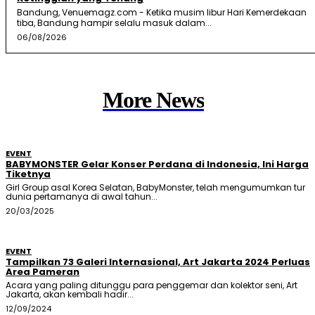
Bandung, Venuemagz.com - Ketika musim libur Hari Kemerdekaan
tiba, Bandung hampir selalu masuk dalam...
06/08/2026
More News
EVENT
BABYMONSTER Gelar Konser Perdana di Indonesia, Ini Harga
Tiketnya
Girl Group asal Korea Selatan, BabyMonster, telah mengumumkan tur
dunia pertamanya di awal tahun...
20/03/2025
EVENT
Tampilkan 73 Galeri Internasional, Art Jakarta 2024 Perluas
Area Pameran
Acara yang paling ditunggu para penggemar dan kolektor seni, Art
Jakarta, akan kembali hadir...
12/09/2024