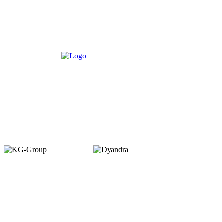
Member of :
Copyright © 2026. VENUEMAGZ. All Rights Reserved.
VENUE terbit pertama kali dalam bentuk majalah bulanan pada Juli 2007
dengan misi menjadi media komunitas bagi pelaku industri MICE di