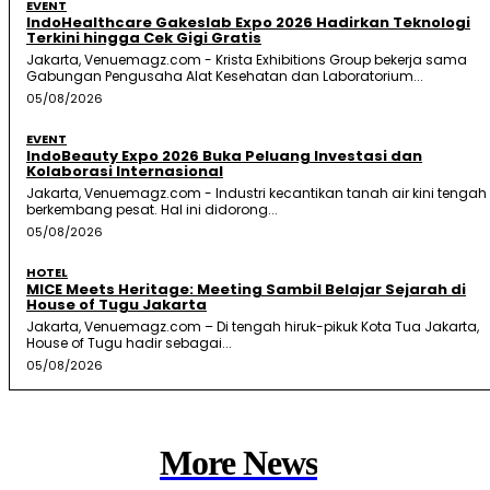
EVENT
IndoHealthcare Gakeslab Expo 2026 Hadirkan Teknologi
Terkini hingga Cek Gigi Gratis
Jakarta, Venuemagz.com - Krista Exhibitions Group bekerja sama
Gabungan Pengusaha Alat Kesehatan dan Laboratorium...
05/08/2026
EVENT
IndoBeauty Expo 2026 Buka Peluang Investasi dan
Kolaborasi Internasional
Jakarta, Venuemagz.com - Industri kecantikan tanah air kini tengah
berkembang pesat. Hal ini didorong...
05/08/2026
HOTEL
MICE Meets Heritage: Meeting Sambil Belajar Sejarah di
House of Tugu Jakarta
Jakarta, Venuemagz.com – Di tengah hiruk-pikuk Kota Tua Jakarta,
House of Tugu hadir sebagai...
05/08/2026
More News