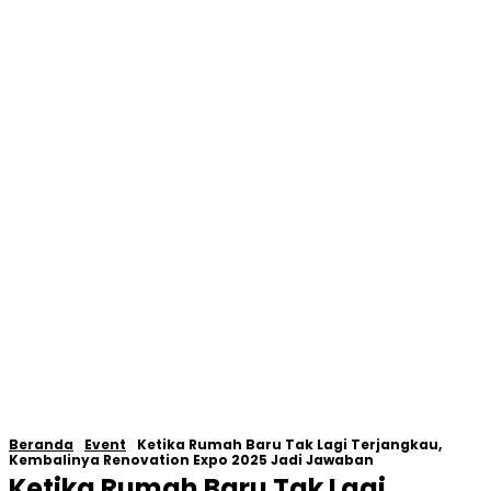
Beranda
Event
Ketika Rumah Baru Tak Lagi Terjangkau,
Kembalinya Renovation Expo 2025 Jadi Jawaban
Ketika Rumah Baru Tak Lagi