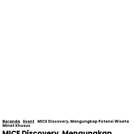
Beranda
Event
MICE Discovery, Mengungkap Potensi Wisata
Minat Khusus
MICE Discovery, Mengungkap