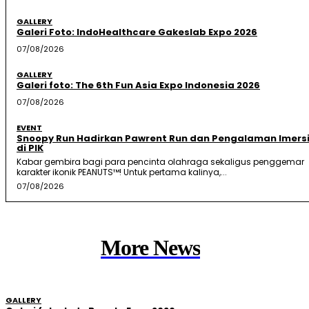
GALLERY
Galeri Foto: IndoHealthcare Gakeslab Expo 2026
07/08/2026
GALLERY
Galeri foto: The 6th Fun Asia Expo Indonesia 2026
07/08/2026
EVENT
Snoopy Run Hadirkan Pawrent Run dan Pengalaman Imersi
di PIK
Kabar gembira bagi para pencinta olahraga sekaligus penggemar
karakter ikonik PEANUTS™! Untuk pertama kalinya,...
07/08/2026
More News
GALLERY