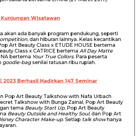
 Kunjungan Wisatawan
ga akan ada banyak program pendukung, seperti
competition
, dan hiburan lainnya. Kelas kecantikan
 Pop Art Beauty Class x ETUDE HOUSE bertema
 Beauty Class x CATRICE bertema
All Day Matte
EMINA bertema
Your True Collors
. Para peserta
n
goodie-bag
senilai ratusan ribu rupiah.
E 2023 Berhasil Hadirkan 147 Seminar
ain Pop Art Beauty Talkshow with Nafa Urbach
ecret Talkshow with Bunga Zainal, Pop Art Beauty
ngan tema
Beauty Start Up
, Pop Art Beauty
ema
Beauty Outside and Healthy Soul
, dan Pop Art
isney Character Make-up
. Setiap
talk show
hanya
ayaran.