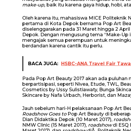
make-up,
baik itu karena gaya hidup, hobi, 
Oleh karena itu, mahasiswa MICE Politeknik
pertama di Kota Depok bernama Pop Art Beau
diselenggarakan pada 31 Maret hingga 2 April
Depok. Dengan mengusung tema “Make-Up is A
mengajak semua perempuan untuk meningkatka
berdandan karena cantik itu perlu.
BACA JUGA:
HSBC-ANA Travel Fair Tawa
Pada Pop Art Beauty 2017 akan ada puluhan 
berpartisipasi, seperti Nivea, Etude, TWL, Beau
Cosmetics by Ussy Sulistiawaty, Bunga Skincar
Skincare by Nafa Urbach, Herborist, dan Maza
Jauh sebelum hari-H pelaksanaan Pop Art Bea
Roadshow Goes to
Pop Art Beauty di beberap
Dian Didaktika Depok (10 Maret 2017),
roads
NMW Clinic (15 Maret 2017),
roadshow
di ESQ 
Maret 2017), dan
roadshow
diÂ Politeknik Neg