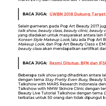
BACA JUGA:
GWBN 2018 Dukung Target
Selain pameran, pada Pop Art Beauty 2017 ju
talk show
,
beauty class
,
beauty clinic
,
beauty 
yang diadakan untuk masyarakat antara lain
Korean Style Makeup Look
, lalu ada Pop Art
Makeup Look
, dan Pop Art Beauty Class x 
beauty class
akan mendapatkan sertifikat da
BACA JUGA:
Resmi Ditutup, BFN dan IFS
Beberapa
talk show
yang dihadirkan antara l
dengan tema
Stay Pretty Even Busy,
Beauty S
Talkshow with MARS Research Indonesia de
Talkshow with NMW Skincre Clinic dengan t
Beauty Live Tutorial Talkshow dengan tema
D
terbatas untuk 50 orang dan tidak dipungut b