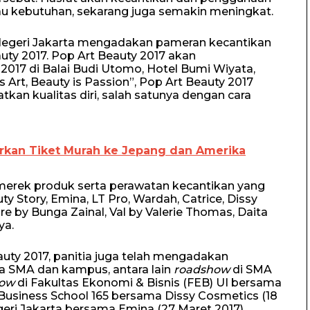
atau kebutuhan, sekarang juga semakin meningkat.
 Negeri Jakarta mengadakan pameran kecantikan
ty 2017. Pop Art Beauty 2017 akan
 2017 di Balai Budi Utomo, Hotel Bumi Wiyata,
rt, Beauty is Passion”, Pop Art Beauty 2017
n kualitas diri, salah satunya dengan cara
rkan Tiket Murah ke Jepang dan Amerika
merek produk serta perawatan kecantikan yang
ty Story, Emina, LT Pro, Wardah, Catrice, Dissy
e by Bunga Zainal, Val by Valerie Thomas, Daita
ya.
uty 2017, panitia juga telah mengadakan
a SMA dan kampus, antara lain
roadshow
di SMA
how
di Fakultas Ekonomi & Bisnis (FEB) UI bersama
Business School 165 bersama Dissy Cosmetics (18
eri Jakarta bersama Emina (27 Maret 2017).