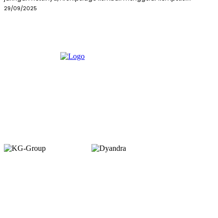
29/09/2025
Member of :
Copyright © 2026. VENUEMAGZ. All Rights Reserved.
VENUE terbit pertama kali dalam bentuk majalah bulanan pada Juli 2007
dengan misi menjadi media komunitas bagi pelaku industri MICE di