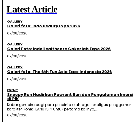
Latest Article
GALLERY
Galeri foto: Indo Beauty Expo 2026
07/08/2026
GALLERY
Galeri Foto: IndoHealthcare Gakeslab Expo 2026
07/08/2026
GALLERY
Galeri foto: The 6th Fun Asia Expo Indonesia 2026
07/08/2026
EVENT
Snoopy Run Hadirkan Pawrent Run dan Pengalaman Imersi
di PIK
Kabar gembira bagi para pencinta olahraga sekaligus penggemar
karakter ikonik PEANUTS™! Untuk pertama kalinya,...
07/08/2026