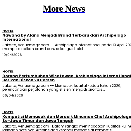
More News
HOTEL
Nawana by Alana Menjadi Brand Terbaru dari Archipelago
International
Jakarta, Venuemagz.com -- Archipelago International pada 10 April 20
memperkenalkan brand baru sekaligus hotel...
10/04/2026
HOTEL
Dorong Pertumbuhan Wisatawan, Archipelago International
Berikan Diskon 20 Persen
Jakarta, Venuemagz.com -- Memasuki kuartal kedua tahun 2026,
perencanaan perjalanan yang efisien menjadi prioritas...
06/04/2026
HOTEL
Kompetisi Memasak dan Meracik Minuman Chef Archipelag
Se-Jawa Timur dan Jawa Tengah
Jakarta, Venuemagz.com -Dalam rangka meningkatkan kualitas kuline
jaringan hotelnya, Archipelago kembali menggelar kompetisi...