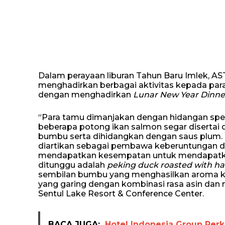
Dalam perayaan liburan Tahun Baru Imlek, A
menghadirkan berbagai aktivitas kepada para
dengan menghadirkan
Lunar New Year Dinne
“Para tamu dimanjakan dengan hidangan spes
beberapa potong ikan salmon segar disertai 
bumbu serta dihidangkan dengan saus plum.
diartikan sebagai pembawa keberuntungan di t
mendapatkan kesempatan untuk mendapat
ditunggu adalah
peking duck roasted with hai
sembilan bumbu yang menghasilkan aroma kh
yang garing dengan kombinasi rasa asin dan ma
Sentul Lake Resort & Conference Center.
BACA JUGA:
Hotel Indonesia Group Perk