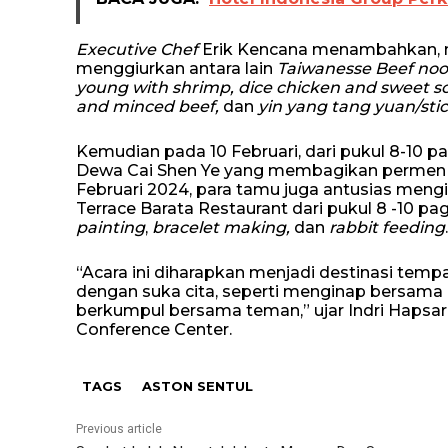
Executive Chef
Erik Kencana menambahkan,
menggiurkan antara lain
Taiwanesse Beef nood
young with shrimp, dice chicken and sweet so
and minced beef,
dan
yin yang tang yuan/stick
Kemudian pada 10 Februari, dari pukul 8-10 
Dewa Cai Shen Ye yang membagikan permen
Februari 2024, para tamu juga antusias mengi
Terrace Barata Restaurant dari pukul 8 -10 pa
painting
,
bracelet making,
dan
rabbit feeding
.
“Acara ini diharapkan menjadi destinasi tem
dengan suka cita, seperti menginap bersam
berkumpul bersama teman,” ujar Indri Hapsar
Conference Center.
TAGS
ASTON SENTUL
Previous article