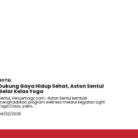
HOTEL
Dukung Gaya Hidup Sehat, Aston Sentul
Gelar Kelas Yoga
Sentul, Venuemagz.com -Aston Sentul kembali
menghadirkan program wellness melalui kegiatan Light
Yoga Class, yakni...
04/02/2026