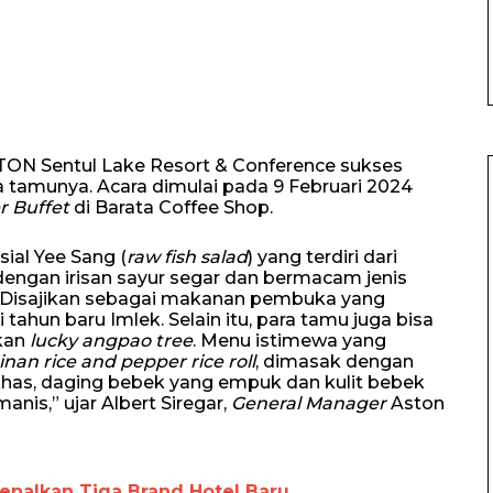
STON Sentul Lake Resort & Conference sukses
 tamunya. Acara dimulai pada 9 Februari 2024
r Buffet
di Barata Coffee Shop.
ial Yee Sang (
raw fish salad
) yang terdiri dari
dengan irisan sayur segar dan bermacam jenis
 Disajikan sebagai makanan pembuka yang
ahun baru Imlek. Selain itu, para tamu juga bisa
kan
lucky angpao tree
. Menu istimewa yang
nan rice and pepper rice roll
, dimasak dengan
as, daging bebek yang empuk dan kulit bebek
nis,” ujar Albert Siregar,
General Manager
Aston
enalkan Tiga Brand Hotel Baru