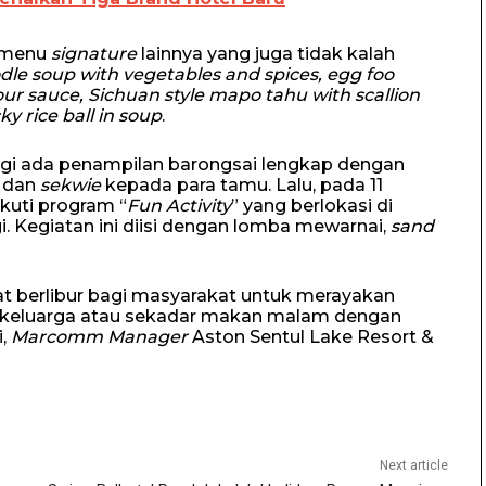
 menu
signature
lainnya yang juga tidak kalah
le soup with vegetables and spices, egg foo
ur sauce, Sichuan style mapo tahu with scallion
y rice ball in soup
.
pagi ada penampilan barongsai lengkap dengan
 dan
sekwie
kepada para tamu. Lalu, pada 11
kuti program “
Fun Activity
” yang berlokasi di
gi. Kegiatan ini diisi dengan lomba mewarnai,
sand
pat berlibur bagi masyarakat untuk merayakan
a keluarga atau sekadar makan malam dengan
i,
Marcomm Manager
Aston Sentul Lake Resort &
Next article