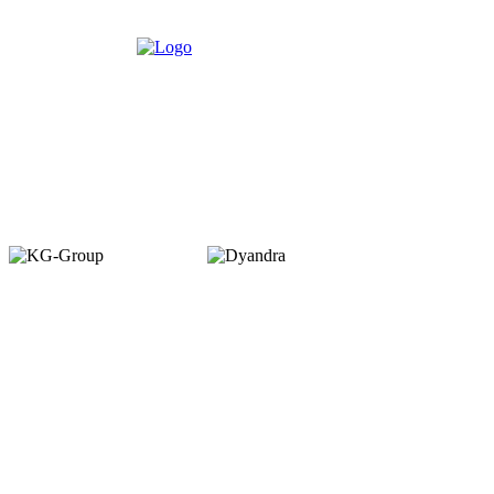
Member of :
Copyright © 2026. VENUEMAGZ. All Rights Reserved.
VENUE terbit pertama kali dalam bentuk majalah bulanan pada Juli 2007
dengan misi menjadi media komunitas bagi pelaku industri MICE di
Indonesia. VENUE diterbitkan oleh PT Dyamall Graha Utama, bagian dari
kelompok Kompas Gramedia.