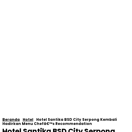
Beranda
Hotel
Hotel Santika BSD City Serpong Kembali
Hadirkan Menu Chefâ€™s Recommendation
Hotel Santika BSD City Serpong