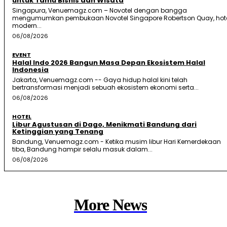
untuk Tamu Bisnis dan Wisata
Singapura, Venuemagz.com – Novotel dengan bangga
mengumumkan pembukaan Novotel Singapore Robertson Quay, hot
modern...
06/08/2026
EVENT
Halal Indo 2026 Bangun Masa Depan Ekosistem Halal
Indonesia
Jakarta, Venuemagz.com -- Gaya hidup halal kini telah
bertransformasi menjadi sebuah ekosistem ekonomi serta...
06/08/2026
HOTEL
Libur Agustusan di Dago, Menikmati Bandung dari
Ketinggian yang Tenang
Bandung, Venuemagz.com - Ketika musim libur Hari Kemerdekaan
tiba, Bandung hampir selalu masuk dalam...
06/08/2026
More News