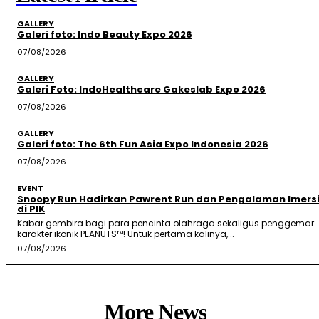
GALLERY
Galeri foto: Indo Beauty Expo 2026
07/08/2026
GALLERY
Galeri Foto: IndoHealthcare Gakeslab Expo 2026
07/08/2026
GALLERY
Galeri foto: The 6th Fun Asia Expo Indonesia 2026
07/08/2026
EVENT
Snoopy Run Hadirkan Pawrent Run dan Pengalaman Imersi
di PIK
Kabar gembira bagi para pencinta olahraga sekaligus penggemar
karakter ikonik PEANUTS™! Untuk pertama kalinya,...
07/08/2026
More News