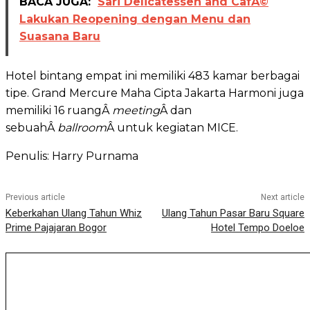
BACA JUGA:
Sari Delicatessen and CafÃ©
Lakukan Reopening dengan Menu dan
Suasana Baru
Hotel bintang empat ini memiliki 483 kamar berbagai
tipe. Grand Mercure Maha Cipta Jakarta Harmoni juga
memiliki 16 ruangÂ
meeting
Â dan
sebuahÂ
ballroom
Â untuk kegiatan MICE.
Penulis: Harry Purnama
Previous article
Next article
Keberkahan Ulang Tahun Whiz
Ulang Tahun Pasar Baru Square
Prime Pajajaran Bogor
Hotel Tempo Doeloe