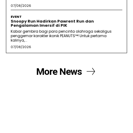
07/08/2026
EVENT
Snoopy Run Hadirkan Pawrent Run dan
Pengalaman Imersif di PIK
Kabar gembira bagi para pencinta olahraga sekaligus
penggemar karakter ikonik PEANUTS™! Untuk pertama
kalinya,...
07/08/2026
More News