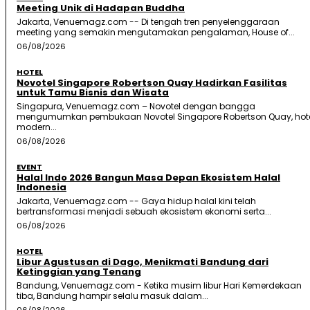
Meeting Unik di Hadapan Buddha
Jakarta, Venuemagz.com -- Di tengah tren penyelenggaraan
meeting yang semakin mengutamakan pengalaman, House of...
06/08/2026
HOTEL
Novotel Singapore Robertson Quay Hadirkan Fasilitas
untuk Tamu Bisnis dan Wisata
Singapura, Venuemagz.com – Novotel dengan bangga
mengumumkan pembukaan Novotel Singapore Robertson Quay, hot
modern...
06/08/2026
EVENT
Halal Indo 2026 Bangun Masa Depan Ekosistem Halal
Indonesia
Jakarta, Venuemagz.com -- Gaya hidup halal kini telah
bertransformasi menjadi sebuah ekosistem ekonomi serta...
06/08/2026
HOTEL
Libur Agustusan di Dago, Menikmati Bandung dari
Ketinggian yang Tenang
Bandung, Venuemagz.com - Ketika musim libur Hari Kemerdekaan
tiba, Bandung hampir selalu masuk dalam...
06/08/2026