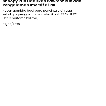
Snoopy Run Hadirkan Pawrent Run dan
Pengalaman Imersif di PIK
Kabar gembira bagi para pencinta olahraga
sekaligus penggemar karakter ikonik PEANUTS™!
Untuk pertama kalinya,...
07/08/2026