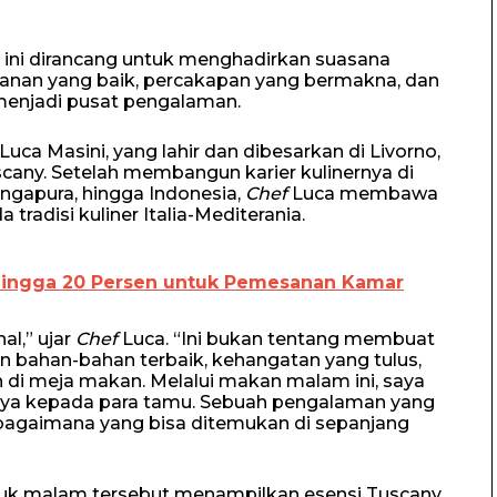
ra ini dirancang untuk menghadirkan suasana
kanan yang baik, percakapan yang bermakna, dan
enjadi pusat pengalaman.
Luca Masini, yang lahir dan dibesarkan di Livorno,
uscany. Setelah membangun karier kulinernya di
Singapura, hingga Indonesia,
Chef
Luca membawa
tradisi kuliner Italia-Mediterania.
 Hingga 20 Persen untuk Pemesanan Kamar
l,” ujar
Chef
Luca. “Ini bukan tentang membuat
 bahan-bahan terbaik, kehangatan yang tulus,
 di meja makan. Melalui makan malam ini, saya
saya kepada para tamu. Sebuah pengalaman yang
ebagaimana yang bisa ditemukan di sepanjang
tuk malam tersebut menampilkan esensi Tuscany