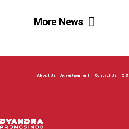
More News
About Us
Advertisement
Contact Us
Q &