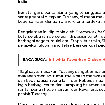
Italia.
Berlatar garis pantai Sanur yang tenang, aca
santap santai di tepian Tuscany, di mana ma
kebersamaan dengan orang-orang terdekat m
Pengalaman ini dipimpin oleh
Executive Chef
kota pelabuhan bersejarah di pesisir barat T
berbagai negara, mulai dari Eropa, Australia, 
perspektif global yang tetap berakar kuat pada 
BACA JUGA:
Intiwhiz Tawarkan Diskon
“Bagi saya, masakan Tuscany sangat emosiona
makanan menjadi rumit, melainkan merayakan
dan kebahagiaan yang lahir dari kebersamaan
ingin berbagi cerita dari kampung halaman 
santai, penuh kegembiraan, dan kaya rasa, s
pesisir Tuscany.”
Menu lima hidangan yang dikurasi khusus un