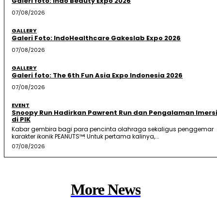
Galeri foto: Indo Beauty Expo 2026
07/08/2026
GALLERY
Galeri Foto: IndoHealthcare Gakeslab Expo 2026
07/08/2026
GALLERY
Galeri foto: The 6th Fun Asia Expo Indonesia 2026
07/08/2026
EVENT
Snoopy Run Hadirkan Pawrent Run dan Pengalaman Imersi
di PIK
Kabar gembira bagi para pencinta olahraga sekaligus penggemar
karakter ikonik PEANUTS™! Untuk pertama kalinya,...
07/08/2026
More News