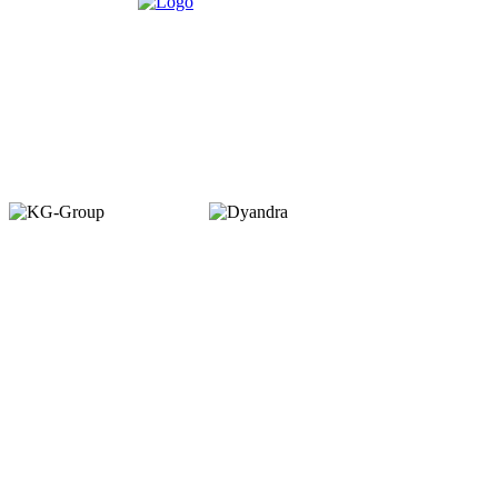
Member of :
Copyright © 2026. VENUEMAGZ. All Rights Reserved.
VENUE terbit pertama kali dalam bentuk majalah bulanan pada Juli 2007
dengan misi menjadi media komunitas bagi pelaku industri MICE di
Indonesia. VENUE diterbitkan oleh PT Dyamall Graha Utama, bagian dari
kelompok Kompas Gramedia.