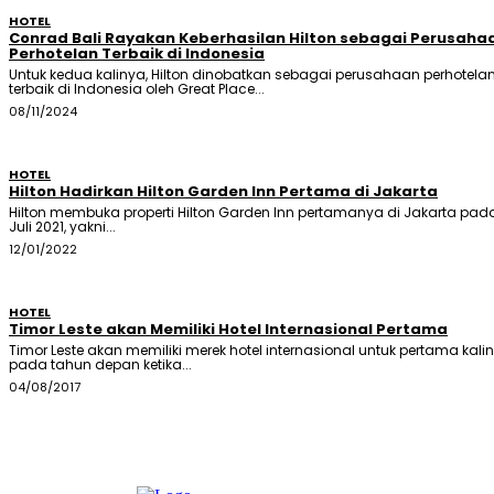
HOTEL
Conrad Bali Rayakan Keberhasilan Hilton sebagai Perusaha
Perhotelan Terbaik di Indonesia
Untuk kedua kalinya, Hilton dinobatkan sebagai perusahaan perhotela
terbaik di Indonesia oleh Great Place...
08/11/2024
HOTEL
Hilton Hadirkan Hilton Garden Inn Pertama di Jakarta
Hilton membuka properti Hilton Garden Inn pertamanya di Jakarta pada
Juli 2021, yakni...
12/01/2022
HOTEL
Timor Leste akan Memiliki Hotel Internasional Pertama
Timor Leste akan memiliki merek hotel internasional untuk pertama kali
pada tahun depan ketika...
04/08/2017